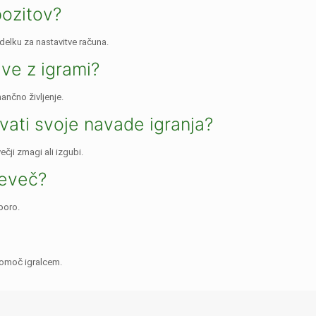
pozitov?
zdelku za nastavitve računa.
ve z igrami?
nančno življenje.
vati svoje navade igranja?
čji zmagi ali izgubi.
reveč?
poro.
 pomoč igralcem.