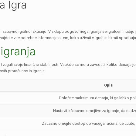
a Igra
in zabavno igralno izkušnjo. V sklopu odgovornega igranja se igralcem nudijo po
najdete vse potrebne informacije o tem, kako uživati v igrah in hkrati spodbuj
igranja
 tvegali svoje finančne stabilnosti. Vsakdo se mora zavedati, koliko denarja j
ovih proračunov in igranja.
Opis
Določite maksimum denarja, ki ga lahko pol
Nastavite časovne omejitve za igranje, da nadzo
Začasno omejite dostop do vašega računa, če čutite,