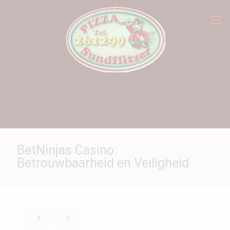
BetNinjas Casino:
Betrouwbaarheid en Veiligheid