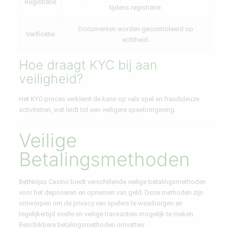
Registratie
tijdens registratie.
Documenten worden gecontroleerd op
Verificatie
echtheid.
Hoe draagt KYC bij aan
veiligheid?
Het KYC-proces verkleint de kans op vals spel en frauduleuze
activiteiten, wat leidt tot een veiligere speelomgeving.
Veilige
Betalingsmethoden
BetNinjas Casino biedt verschillende veilige betalingsmethoden
voor het deponeren en opnemen van geld. Deze methoden zijn
ontworpen om de privacy van spelers te waarborgen en
tegelijkertijd snelle en veilige transacties mogelijk te maken.
Beschikbare betalingsmethoden omvatten: