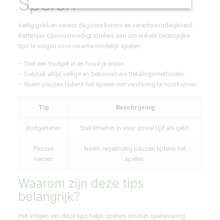
Spelen
Veilig gokken vereist de juiste kennis en verantwoordelijkheid.
BetNinjas Casino moedigt spelers aan om enkele belangrijke
tips te volgen voor verantwoordelijk spelen:
– Stel een budget in en houd je eraan.
– Gebruik altijd veilige en betrouwbare betalingsmethoden.
– Neem pauzes tijdens het spelen om verslaving te voorkomen.
Tip
Beschrijving
Budgetteren
Stel limieten in voor zowel tijd als geld.
Pauzes
Neem regelmatig pauzes tijdens het
nemen
spelen.
Waarom zijn deze tips
belangrijk?
Het volgen van deze tips helpt spelers om hun spelervaring