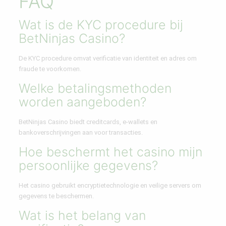
FAQ
Wat is de KYC procedure bij
BetNinjas Casino?
De KYC procedure omvat verificatie van identiteit en adres om
fraude te voorkomen.
Welke betalingsmethoden
worden aangeboden?
BetNinjas Casino biedt creditcards, e-wallets en
bankoverschrijvingen aan voor transacties.
Hoe beschermt het casino mijn
persoonlijke gegevens?
Het casino gebruikt encryptietechnologie en veilige servers om
gegevens te beschermen.
Wat is het belang van