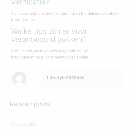
verificatie?
Verificatie helpt om identiteitsdiefstal en frauduleuze activiteiten
te voorkomen.
Welke tips zijn er voor
verantwoord gokken?
Stel limieten, neem pauzes en gebruik veilige
betalingsmethoden voor verantwoord spelen.
Lifestyle3333645
Related posts
8. August 2026