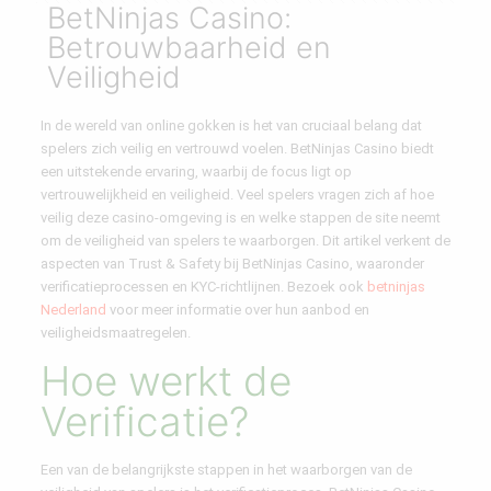
BetNinjas Casino:
Betrouwbaarheid en
Veiligheid
In de wereld van online gokken is het van cruciaal belang dat
spelers zich veilig en vertrouwd voelen. BetNinjas Casino biedt
een uitstekende ervaring, waarbij de focus ligt op
vertrouwelijkheid en veiligheid. Veel spelers vragen zich af hoe
veilig deze casino-omgeving is en welke stappen de site neemt
om de veiligheid van spelers te waarborgen. Dit artikel verkent de
aspecten van Trust & Safety bij BetNinjas Casino, waaronder
verificatieprocessen en KYC-richtlijnen. Bezoek ook
betninjas
Nederland
voor meer informatie over hun aanbod en
veiligheidsmaatregelen.
Hoe werkt de
Verificatie?
Een van de belangrijkste stappen in het waarborgen van de