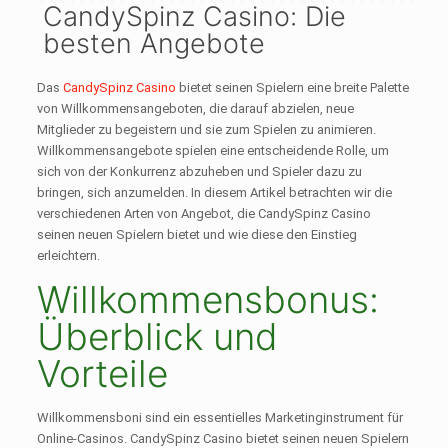
CandySpinz Casino: Die
besten Angebote
Das
CandySpinz Casino
bietet seinen Spielern eine breite Palette
von Willkommensangeboten, die darauf abzielen, neue
Mitglieder zu begeistern und sie zum Spielen zu animieren.
Willkommensangebote spielen eine entscheidende Rolle, um
sich von der Konkurrenz abzuheben und Spieler dazu zu
bringen, sich anzumelden. In diesem Artikel betrachten wir die
verschiedenen Arten von Angebot, die CandySpinz Casino
seinen neuen Spielern bietet und wie diese den Einstieg
erleichtern.
Willkommensbonus:
Überblick und
Vorteile
Willkommensboni sind ein essentielles Marketinginstrument für
Online-Casinos. CandySpinz Casino bietet seinen neuen Spielern