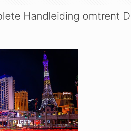
lete Handleiding omtrent Di