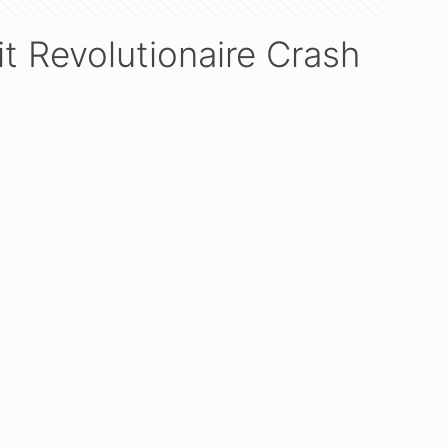
t Revolutionaire Crash