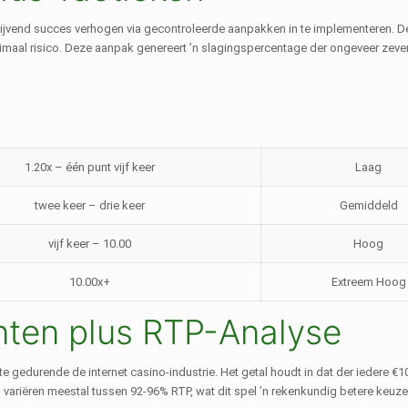
end succes verhogen via gecontroleerde aanpakken in te implementeren. De con
nimaal risico. Deze aanpak genereert ’n slagingspercentage der ongeveer zeven
1.20x – één punt vijf keer
Laag
twee keer – drie keer
Gemiddeld
vijf keer – 10.00
Hoog
10.00x+
Extreem Hoog
ten plus RTP-Analyse
e gedurende de internet casino-industrie. Het getal houdt in dat der iedere 
es variëren meestal tussen 92-96% RTP, wat dit spel ’n rekenkundig betere keuz