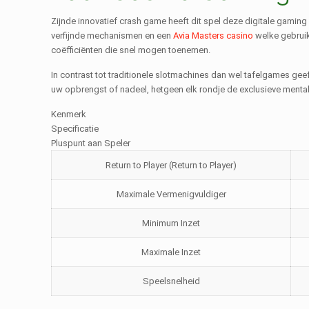
Zijnde innovatief crash game heeft dit spel deze digitale gaming
verfijnde mechanismen en een
Avia Masters casino
welke gebruik
coëfficiënten die snel mogen toenemen.
In contrast tot traditionele slotmachines dan wel tafelgames ge
uw opbrengst of nadeel, hetgeen elk rondje de exclusieve menta
Kenmerk
Specificatie
Pluspunt aan Speler
Return to Player (Return to Player)
Maximale Vermenigvuldiger
Minimum Inzet
Maximale Inzet
Speelsnelheid