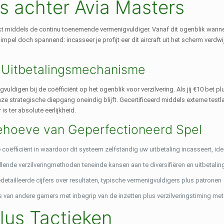
s achter Avia Masters
t middels de continu toenemende vermenigvuldiger. Vanaf dit ogenblik wanneer d
mpel doch spannend: incasseer je profijt eer dit aircraft uit het scherm verdwij
t Uitbetalingsmechanisme
digen bij de coëfficiënt op het ogenblik voor verzilvering. Als jij €10 bet plu
 strategische diepgang oneindig blijft. Gecertificeerd middels externe testl
s ter absolute eerlijkheid.
ehoeve van Geperfectioneerd Spel
 coëfficiënt in waardoor dit systeem zelfstandig uw uitbetaling incasseert, id
illende verzilveringmethoden teneinde kansen aan te diversifiëren en uitbetal
etailleerde cijfers over resultaten, typische vermenigvuldigers plus patronen
s van andere gamers met inbegrip van de inzetten plus verzilveringstiming met
us Tactieken