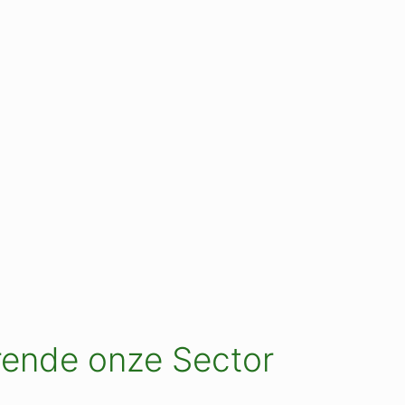
rende onze Sector