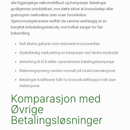
alle tilgjengelige velkomsttilbud og kampanjer. Betalinger
godkjennes umiddelbart, noe dette sikrer at bonusbeløp eller
gratisspinn iverksettes uten noen forsinkelse.
Gjennomsalgskravene vedblir de samme uavhengig av av
benyttet innbetalingsmetode, noe hvilket sørger for fair
behandling.
Null ekstra gebyrer som reduserer bonusverdien
Øyeblikkelig iverksetting av kampanjer ved første innskudd
Anledning til til å delta i spesialiserte betalingskampanjer
Belønningspoeng samles normalt på totale transaksjoner
Betalinger kvalifiserer fullt for bonuskvalifikasjon helt uten
reduksjoner
Komparasjon med
Øvrige
Betalingsløsninger