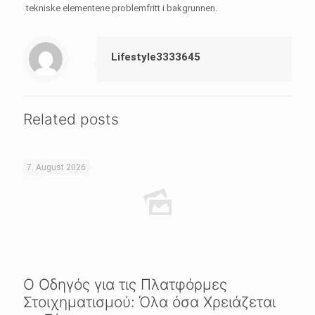
tekniske elementene problemfritt i bakgrunnen.
Lifestyle3333645
Related posts
7. August 2026
Ο Οδηγός για τις Πλατφόρμες
Στοιχηματισμού: Όλα όσα Χρειάζεται