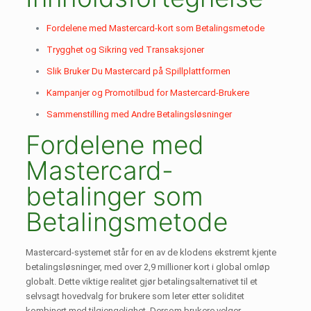
Fordelene med Mastercard-kort som Betalingsmetode
Trygghet og Sikring ved Transaksjoner
Slik Bruker Du Mastercard på Spillplattformen
Kampanjer og Promotilbud for Mastercard-Brukere
Sammenstilling med Andre Betalingsløsninger
Fordelene med
Mastercard-
betalinger som
Betalingsmetode
Mastercard-systemet står for en av de klodens ekstremt kjente
betalingsløsninger, med over 2,9 millioner kort i global omløp
globalt. Dette viktige realitet gjør betalingsalternativet til et
selvsagt hovedvalg for brukere som leter etter soliditet
kombinert med tilgjengelighet. Dersom brukere velger