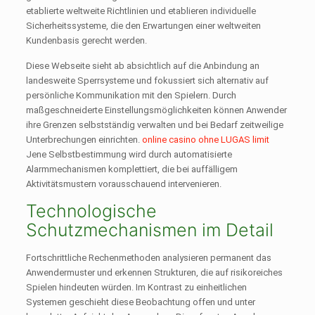
etablierte weltweite Richtlinien und etablieren individuelle
Sicherheitssysteme, die den Erwartungen einer weltweiten
Kundenbasis gerecht werden.
Diese Webseite sieht ab absichtlich auf die Anbindung an
landesweite Sperrsysteme und fokussiert sich alternativ auf
persönliche Kommunikation mit den Spielern. Durch
maßgeschneiderte Einstellungsmöglichkeiten können Anwender
ihre Grenzen selbstständig verwalten und bei Bedarf zeitweilige
Unterbrechungen einrichten.
online casino ohne LUGAS limit
Jene Selbstbestimmung wird durch automatisierte
Alarmmechanismen komplettiert, die bei auffälligem
Aktivitätsmustern vorausschauend intervenieren.
Technologische
Schutzmechanismen im Detail
Fortschrittliche Rechenmethoden analysieren permanent das
Anwendermuster und erkennen Strukturen, die auf risikoreiches
Spielen hindeuten würden. Im Kontrast zu einheitlichen
Systemen geschieht diese Beobachtung offen und unter