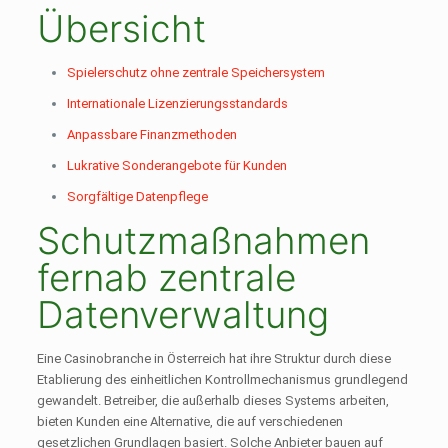
Übersicht
Spielerschutz ohne zentrale Speichersystem
Internationale Lizenzierungsstandards
Anpassbare Finanzmethoden
Lukrative Sonderangebote für Kunden
Sorgfältige Datenpflege
Schutzmaßnahmen
fernab zentrale
Datenverwaltung
Eine Casinobranche in Österreich hat ihre Struktur durch diese
Etablierung des einheitlichen Kontrollmechanismus grundlegend
gewandelt. Betreiber, die außerhalb dieses Systems arbeiten,
bieten Kunden eine Alternative, die auf verschiedenen
gesetzlichen Grundlagen basiert. Solche Anbieter bauen auf