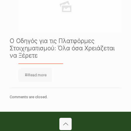
Ο Οδηγός για τις Πλατφόρμες
Στοιχηματισμού: Όλα όσα Χρειάζεται
να Ξέρετε
Read more
Comments are closed.