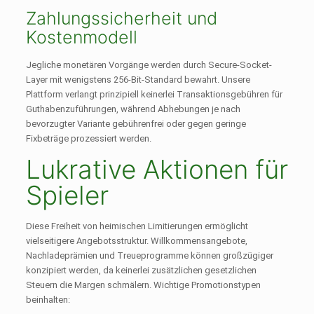
Zahlungssicherheit und
Kostenmodell
Jegliche monetären Vorgänge werden durch Secure-Socket-
Layer mit wenigstens 256-Bit-Standard bewahrt. Unsere
Plattform verlangt prinzipiell keinerlei Transaktionsgebühren für
Guthabenzuführungen, während Abhebungen je nach
bevorzugter Variante gebührenfrei oder gegen geringe
Fixbeträge prozessiert werden.
Lukrative Aktionen für
Spieler
Diese Freiheit von heimischen Limitierungen ermöglicht
vielseitigere Angebotsstruktur. Willkommensangebote,
Nachladeprämien und Treueprogramme können großzügiger
konzipiert werden, da keinerlei zusätzlichen gesetzlichen
Steuern die Margen schmälern. Wichtige Promotionstypen
beinhalten: