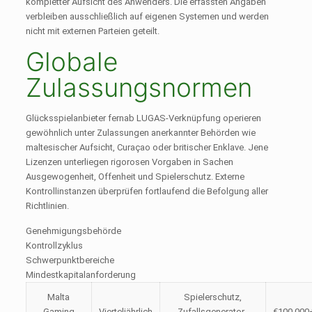
kompletter Aufsicht des Anwenders. Die erfassten Angaben
verbleiben ausschließlich auf eigenen Systemen und werden
nicht mit externen Parteien geteilt.
Globale
Zulassungsnormen
Glücksspielanbieter fernab LUGAS-Verknüpfung operieren
gewöhnlich unter Zulassungen anerkannter Behörden wie
maltesischer Aufsicht, Curaçao oder britischer Enklave. Jene
Lizenzen unterliegen rigorosen Vorgaben in Sachen
Ausgewogenheit, Offenheit und Spielerschutz. Externe
Kontrollinstanzen überprüfen fortlaufend die Befolgung aller
Richtlinien.
Genehmigungsbehörde
Kontrollzyklus
Schwerpunktbereiche
Mindestkapitalanforderung
Malta
Spielerschutz,
Gaming
Vierteljährlich
Zufallsgenerator-
€100.000