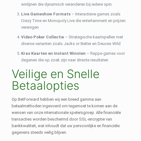
winlijnen die dynamisch veranderen bij iedere spin
Live Gameshow Formats
– Interactieve games zoals
Crazy Time en Monopoly Live die entertainment en prijzen
verenigen
Video Poker Collectie
– Strategische kaartspellen met
diverse varianten zoals Jacks or Better en Deuces Wild
Kras Kaarten en Instant Winsten
– Rappe games voor
degenen die op zoek zijn naar directe resultaten
Veilige en Snelle
Betaalopties
Op BetForward hebben wij een breed gamma aan
betaalmethoden ingevoerd om tegemoet te komen aan de
wensen van onze internationale spelersgroep. Alle financiële
transacties worden beschermd door SSL-encryptie van
bankkwaliteit, wat inhoudt dat uw persoonlijke en financiële
gegevens steeds veilig blijven.