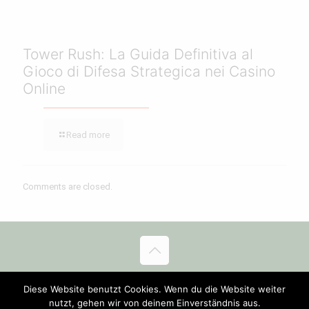
Tower Rush: La Guida Definitiva al
Gioco di Difesa Strategica nei Casino
Online
Read more
Comments are closed.
© 2019 Pizza Sundflitzer. All Rights Reserved.
Diese Website benutzt Cookies. Wenn du die Website weiter
AGB’s
Haftungsausschluß
Datenschutz
nutzt, gehen wir von deinem Einverständnis aus.