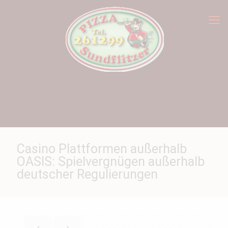
Casino Plattformen außerhalb
OASIS: Spielvergnügen außerhalb
deutscher Regulierungen