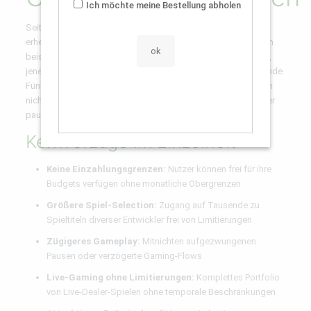
Ich möchte meine Bestellung abholen
Seiten jenseits dem OASIS-Systems ermöglichen Nutzern
erheblich ausgeweitete Chancen. Die deutschen Limitierungen
beispielsweise jenes mensuelle Deposit-Limit von 1.000 Euro,
jenes Verbot zu Autoplay-Funktionen bzw. solche verpflichtende
Fünf-Sekunden-Stopp für Slots bestehen auf globalen Seiten
nicht. Solches ermöglicht solches authentischeres und minder
pausenlastiges Spielerlebnis.
Kernvorzüge im Einzelheit
Keine Einzahlungsgrenzen:
Nutzer können frei für ihre
Budgets verfügen ohne monatliche Obergrenzen
Größere Spiel-Selection:
Zugang auf Tausende zu
Spieltiteln diverser Entwickler frei von Limitierungen
Zügigeres Gameplay:
Mitnichten aufgezwungenen
Pausen oder verzögerte Gaming-Flows
Live-Gaming ohne Limitierungen:
Komplettes Portfolio
von Live-Dealer-Spielen ohne temporale Beschränkungen