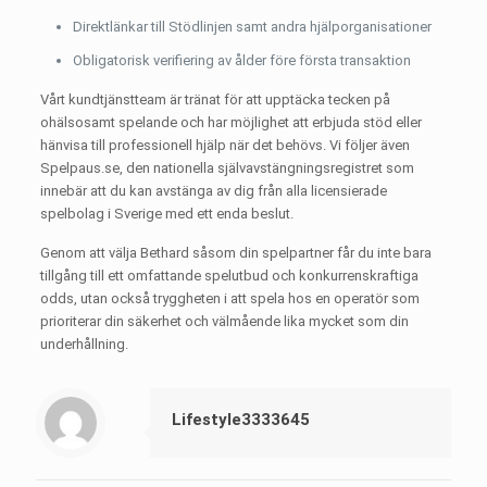
Direktlänkar till Stödlinjen samt andra hjälporganisationer
Obligatorisk verifiering av ålder före första transaktion
Vårt kundtjänstteam är tränat för att upptäcka tecken på
ohälsosamt spelande och har möjlighet att erbjuda stöd eller
hänvisa till professionell hjälp när det behövs. Vi följer även
Spelpaus.se, den nationella självavstängningsregistret som
innebär att du kan avstänga av dig från alla licensierade
spelbolag i Sverige med ett enda beslut.
Genom att välja Bethard såsom din spelpartner får du inte bara
tillgång till ett omfattande spelutbud och konkurrenskraftiga
odds, utan också tryggheten i att spela hos en operatör som
prioriterar din säkerhet och välmående lika mycket som din
underhållning.
Lifestyle3333645