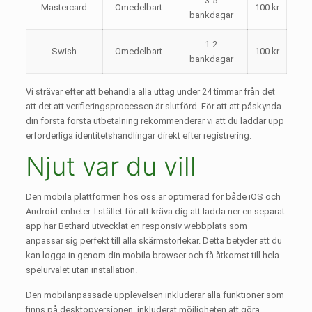
3-5
Mastercard
Omedelbart
100 kr
bankdagar
1-2
Swish
Omedelbart
100 kr
bankdagar
Vi strävar efter att behandla alla uttag under 24 timmar från det
att det att verifieringsprocessen är slutförd. För att att påskynda
din första första utbetalning rekommenderar vi att du laddar upp
erforderliga identitetshandlingar direkt efter registrering.
Njut var du vill
Den mobila plattformen hos oss är optimerad för både iOS och
Android-enheter. I stället för att kräva dig att ladda ner en separat
app har Bethard utvecklat en responsiv webbplats som
anpassar sig perfekt till alla skärmstorlekar. Detta betyder att du
kan logga in genom din mobila browser och få åtkomst till hela
spelurvalet utan installation.
Den mobilanpassade upplevelsen inkluderar alla funktioner som
finns på desktopversionen, inkluderat möjligheten att göra