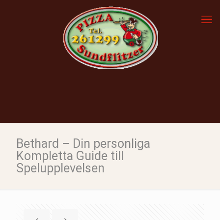
Bethard – Din personliga
Kompletta Guide till
Spelupplevelsen