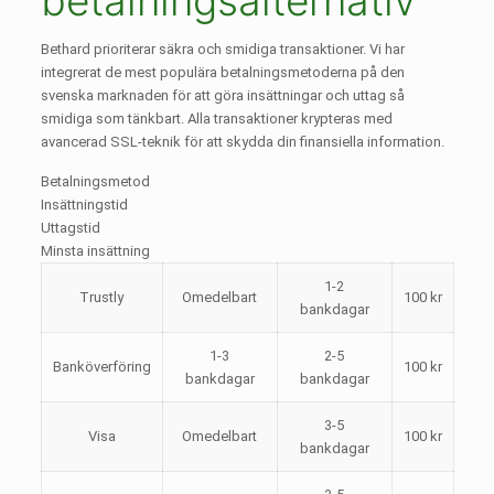
betalningsalternativ
Bethard prioriterar säkra och smidiga transaktioner. Vi har
integrerat de mest populära betalningsmetoderna på den
svenska marknaden för att göra insättningar och uttag så
smidiga som tänkbart. Alla transaktioner krypteras med
avancerad SSL-teknik för att skydda din finansiella information.
Betalningsmetod
Insättningstid
Uttagstid
Minsta insättning
1-2
Trustly
Omedelbart
100 kr
bankdagar
1-3
2-5
Banköverföring
100 kr
bankdagar
bankdagar
3-5
Visa
Omedelbart
100 kr
bankdagar