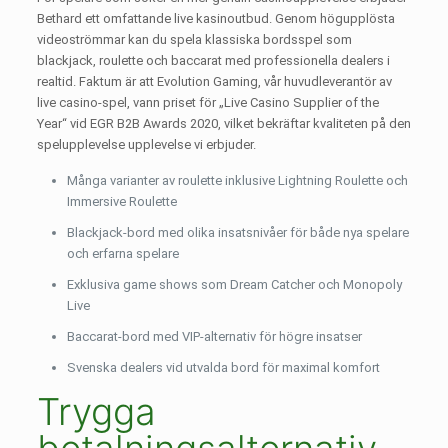
Bethard ett omfattande live kasinoutbud. Genom högupplösta
videoströmmar kan du spela klassiska bordsspel som
blackjack, roulette och baccarat med professionella dealers i
realtid. Faktum är att Evolution Gaming, vår huvudleverantör av
live casino-spel, vann priset för „Live Casino Supplier of the
Year“ vid EGR B2B Awards 2020, vilket bekräftar kvaliteten på den
spelupplevelse upplevelse vi erbjuder.
Många varianter av roulette inklusive Lightning Roulette och
Immersive Roulette
Blackjack-bord med olika insatsnivåer för både nya spelare
och erfarna spelare
Exklusiva game shows som Dream Catcher och Monopoly
Live
Baccarat-bord med VIP-alternativ för högre insatser
Svenska dealers vid utvalda bord för maximal komfort
Trygga