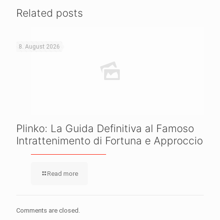
Related posts
8. August 2026
Plinko: La Guida Definitiva al Famoso
Intrattenimento di Fortuna e Approccio
Read more
Comments are closed.