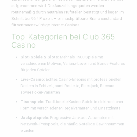
aufgenommen wird. Die Auszahlungsquoten werden
routinemäßig durch neutralen Prüfstellen bestätigt und liegen im
Schnitt bei 96.4 Prozent – ein nachprüfbarer Branchenstandard
für vertrauenswürdige Internet-Casinos.
Top-Kategorien bei Club 365
Casino
Slot-Spiele & Slots:
Mehr als 1900 Spiele mit
verschiedenen Motiven, Varianz-Leveln und Bonus-Features
für jeden Spieler
Live-Casino:
Echtes Casino-Erlebnis mit professionellen
Dealern in Echtzeit, samt Roulette, Blackjack, Baccara
sowie Poker-Varianten
Tischspiele:
Traditionelle Kasino-Spiele in elektronischer
Form mit verschiedenen Regelvarianten und Einsatzlimits
Jackpotspiele:
Progressive Jackpot-Automaten mit
Netzwerk- Preispools, die häufig 6-stellige Gewinnsummen
erzielen