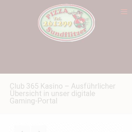
Club 365 Kasino – Ausführlicher
Übersicht in unser digitale
Gaming-Portal