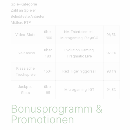
Spiel-Kategorie
Zahl an Spielen
Beliebteste Anbieter
Mittlere RTP
über
Net Entertainment,
Video-Slots
96,5%
1900
Microgaming, PlaynGO
über
Evolution Gaming,
Live-Kasino
97.3%
180
Pragmatic Live
Klassische
450+
Red Tiger, Yggdrasil
98,1%
Tischspiele
Jackpot-
über
Microgaming, IGT
94,8%
Slots
85
Bonusprogramm &
Promotionen