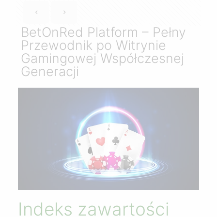
BetOnRed Platform – Pełny
Przewodnik po Witrynie
Gamingowej Współczesnej
Generacji
Indeks zawartości