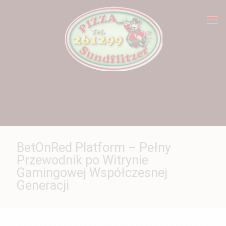
BetOnRed Platform – Pełny
Przewodnik po Witrynie
Gamingowej Współczesnej
Generacji