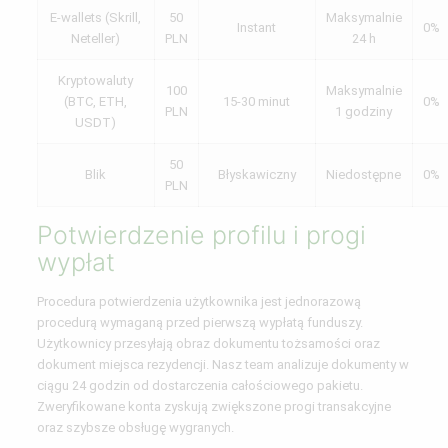
E-wallets (Skrill,
50
Maksymalnie
Instant
0%
Neteller)
PLN
24 h
Kryptowaluty
100
Maksymalnie
(BTC, ETH,
15-30 minut
0%
PLN
1 godziny
USDT)
50
Blik
Błyskawiczny
Niedostępne
0%
PLN
Potwierdzenie profilu i progi
wypłat
Procedura potwierdzenia użytkownika jest jednorazową
procedurą wymaganą przed pierwszą wypłatą funduszy.
Użytkownicy przesyłają obraz dokumentu tożsamości oraz
dokument miejsca rezydencji. Nasz team analizuje dokumenty w
ciągu 24 godzin od dostarczenia całościowego pakietu.
Zweryfikowane konta zyskują zwiększone progi transakcyjne
oraz szybsze obsługę wygranych.