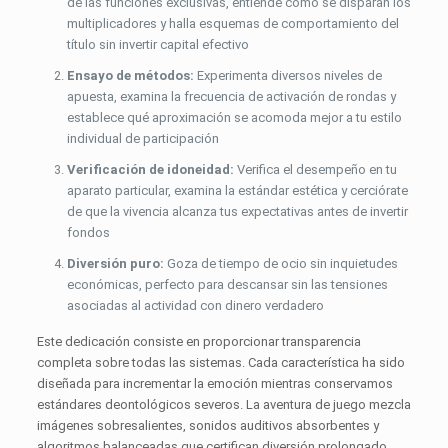
de las funciones exclusivas, entiende cómo se disparan los
multiplicadores y halla esquemas de comportamiento del
título sin invertir capital efectivo
Ensayo de métodos:
Experimenta diversos niveles de
apuesta, examina la frecuencia de activación de rondas y
establece qué aproximación se acomoda mejor a tu estilo
individual de participación
Verificación de idoneidad:
Verifica el desempeño en tu
aparato particular, examina la estándar estética y cerciórate
de que la vivencia alcanza tus expectativas antes de invertir
fondos
Diversión puro:
Goza de tiempo de ocio sin inquietudes
económicas, perfecto para descansar sin las tensiones
asociadas al actividad con dinero verdadero
Este dedicación consiste en proporcionar transparencia
completa sobre todas las sistemas. Cada característica ha sido
diseñada para incrementar la emoción mientras conservamos
estándares deontológicos severos. La aventura de juego mezcla
imágenes sobresalientes, sonidos auditivos absorbentes y
algoritmos balanceadas que certifican diversión prolongado.