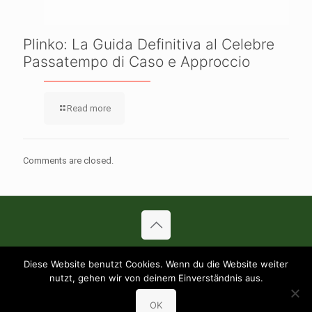
Plinko: La Guida Definitiva al Celebre
Passatempo di Caso e Approccio
Read more
Comments are closed.
© 2019 Pizza Sundflitzer. All Rights Reserved.
Diese Website benutzt Cookies. Wenn du die Website weiter
AGB’s
Haftungsausschluß
Datenschutz
nutzt, gehen wir von deinem Einverständnis aus.
Inhaltsstoffe (PDF)
Allergene (PDF)
OK