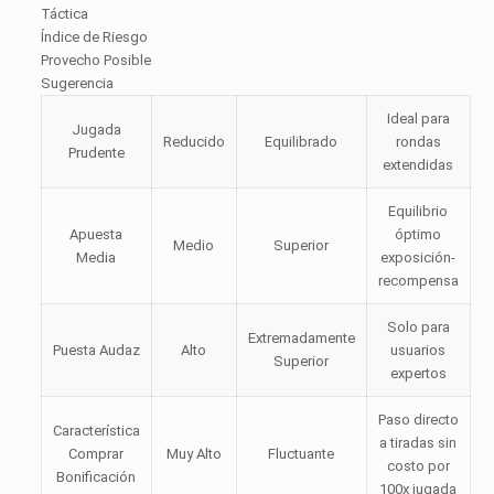
Táctica
Índice de Riesgo
Provecho Posible
Sugerencia
Ideal para
Jugada
Reducido
Equilibrado
rondas
Prudente
extendidas
Equilibrio
Apuesta
óptimo
Medio
Superior
Media
exposición-
recompensa
Solo para
Extremadamente
Puesta Audaz
Alto
usuarios
Superior
expertos
Paso directo
Característica
a tiradas sin
Comprar
Muy Alto
Fluctuante
costo por
Bonificación
100x jugada