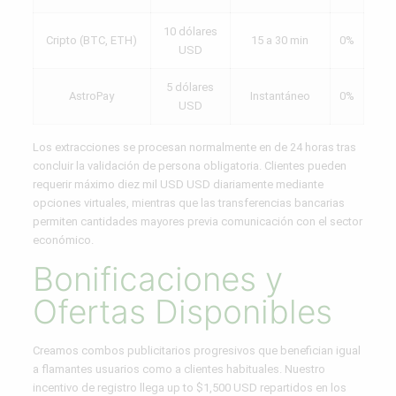
10 dólares
Cripto (BTC, ETH)
15 a 30 min
0%
USD
5 dólares
AstroPay
Instantáneo
0%
USD
Los extracciones se procesan normalmente en de 24 horas tras
concluir la validación de persona obligatoria. Clientes pueden
requerir máximo diez mil USD USD diariamente mediante
opciones virtuales, mientras que las transferencias bancarias
permiten cantidades mayores previa comunicación con el sector
económico.
Bonificaciones y
Ofertas Disponibles
Creamos combos publicitarios progresivos que benefician igual
a flamantes usuarios como a clientes habituales. Nuestro
incentivo de registro llega up to $1,500 USD repartidos en los