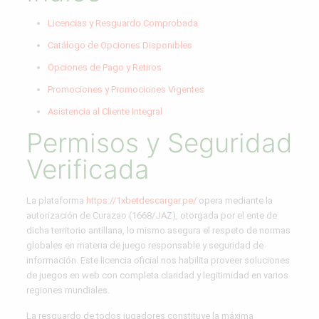
Licencias y Resguardo Comprobada
Catálogo de Opciones Disponibles
Opciones de Pago y Retiros
Promociones y Promociones Vigentes
Asistencia al Cliente Integral
Permisos y Seguridad
Verificada
La plataforma
https://1xbetdescargar.pe/
opera mediante la
autorización de Curazao (1668/JAZ), otorgada por el ente de
dicha territorio antillana, lo mismo asegura el respeto de normas
globales en materia de juego responsable y seguridad de
información. Este licencia oficial nos habilita proveer soluciones
de juegos en web con completa claridad y legitimidad en varios
regiones mundiales.
La resguardo de todos jugadores constituye la máxima