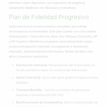
primeras cuatro depósitos, con requisitos de wagering
claramente detallados en cláusulas y normativas.
Plan de Fidelidad Progresivo
Cada transacción produce puntos sumables que activan
recompensas incrementales. Este plan cuenta con ocho niveles
diferenciados: Cobre, Bronze, Plata, Oro, Platinum, Diamante, VIP
y VIP Superior. Miembros progresan automáticamente según
propia participación mensual, consiguiendo a devolución
mejorado, administradores individuales, límites de retiro más
altos y incentivos exclusivas.
Devolución Semanal:
Recuperación del 10 porciento en
fondos perdidos netas sin condiciones adicionales
Spins Free Daily:
Up to cien spins gratis en tragamonedas
elegidas
Torneos Monthly:
Torneos con botes de ganancias
mayores a cincuenta mil USD USD
Bonificaciones de Cumpleaños:
Bonos customizadas en