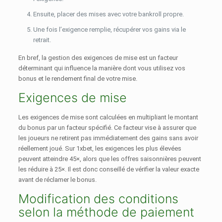
Ensuite, placer des mises avec votre bankroll propre.
Une fois l’exigence remplie, récupérer vos gains via le
retrait.
En bref, la gestion des exigences de mise est un facteur
déterminant qui influence la manière dont vous utilisez vos
bonus et le rendement final de votre mise.
Exigences de mise
Les exigences de mise sont calculées en multipliant le montant
du bonus par un facteur spécifié. Ce facteur vise à assurer que
les joueurs ne retirent pas immédiatement des gains sans avoir
réellement joué. Sur 1xbet, les exigences les plus élevées
peuvent atteindre 45×, alors que les offres saisonnières peuvent
les réduire à 25×. Il est donc conseillé de vérifier la valeur exacte
avant de réclamer le bonus.
Modification des conditions
selon la méthode de paiement