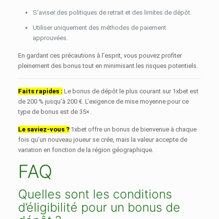
S’aviser des politiques de retrait et des limites de dépôt.
Utiliser uniquement des méthodes de paiement
approuvées.
En gardant ces précautions à l’esprit, vous pouvez profiter
pleinement des bonus tout en minimisant les risques potentiels.
Faits rapides :
Le bonus de dépôt le plus courant sur 1xbet est
de 200 % jusqu’à 200 €. L’exigence de mise moyenne pour ce
type de bonus est de 35×.
Le saviez‑vous ?
1xbet offre un bonus de bienvenue à chaque
fois qu’un nouveau joueur se crée, mais la valeur accepte de
variation en fonction de la région géographique.
FAQ
Quelles sont les conditions
d’éligibilité pour un bonus de