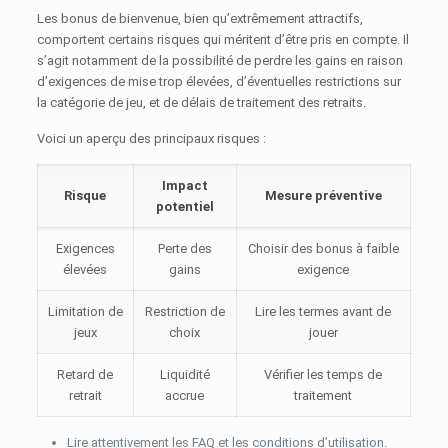
Les bonus de bienvenue, bien qu’extrêmement attractifs,
comportent certains risques qui méritent d’être pris en compte. Il
s’agit notamment de la possibilité de perdre les gains en raison
d’exigences de mise trop élevées, d’éventuelles restrictions sur
la catégorie de jeu, et de délais de traitement des retraits.
Voici un aperçu des principaux risques :
Impact
Risque
Mesure préventive
potentiel
Exigences
Perte des
Choisir des bonus à faible
élevées
gains
exigence
Limitation de
Restriction de
Lire les termes avant de
jeux
choix
jouer
Retard de
Liquidité
Vérifier les temps de
retrait
accrue
traitement
Lire attentivement les FAQ et les conditions d’utilisation.