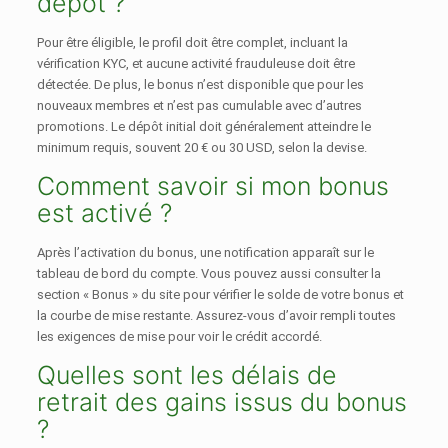
dépôt ?
Pour être éligible, le profil doit être complet, incluant la
vérification KYC, et aucune activité frauduleuse doit être
détectée. De plus, le bonus n’est disponible que pour les
nouveaux membres et n’est pas cumulable avec d’autres
promotions. Le dépôt initial doit généralement atteindre le
minimum requis, souvent 20 € ou 30 USD, selon la devise.
Comment savoir si mon bonus
est activé ?
Après l’activation du bonus, une notification apparaît sur le
tableau de bord du compte. Vous pouvez aussi consulter la
section « Bonus » du site pour vérifier le solde de votre bonus et
la courbe de mise restante. Assurez-vous d’avoir rempli toutes
les exigences de mise pour voir le crédit accordé.
Quelles sont les délais de
retrait des gains issus du bonus
?