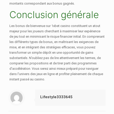
montants correspondant aux bonus gagnés.
Conclusion générale
Les bonus de bienvenue sur 1xbet casino constituent un atout
majeur pour les joueurs cherchant à maximiser leur expérience
de jeu tout en minimisant le risque financier initial. En comprenant
les différents types de bonus, en maîtrisant les exigences de
mise, et en intégrant des stratégies efficaces, vous pouvez
transformer un simple dépôt en une opportunité de gains
substantiels. N’oubliez pas de lire attentivement les termes, de
comparer les propositions et de tirer parti des programmes
d’accélération. Vous serez ainsi mieux préparé pour naviguer
dans l’univers des jeux en ligne et profiter pleinement de chaque
instant passé au casino.
Lifestyle3333645