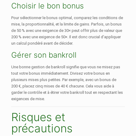
Choisir le bon bonus
Pour sélectionner le bonus optimal, comparez les conditions de
mise, la proportionnalité, et la limite de gains. Parfois, un bonus
de 50 % avec une exigence de 30× peut offrir plus de valeur que
200 % avec une exigence de 50×. Il est donc crucial d’appliquer
un calcul pondéré avant de décider.
Gérer son bankroll
Une bonne gestion de bankroll signifie que vous ne misez pas
tout votre bonus immédiatement. Divisez votre bonus en
plusieurs mises plus petites. Par exemple, avec un bonus de
200 €, placez cinq mises de 40 € chacune. Cela vous aide à
garder le contrôle et à étirer votre bankroll tout en respectant les
exigences de mise.
Risques et
précautions