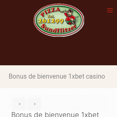
Bonus de bienvenue 1xbet casino
Bonus de bienvenue 1xbet