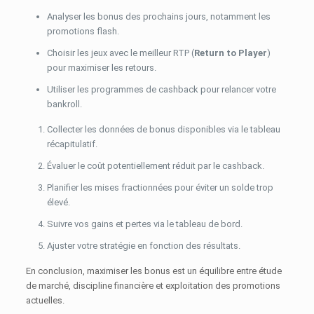
Analyser les bonus des prochains jours, notamment les
promotions flash.
Choisir les jeux avec le meilleur RTP (
Return to Player
)
pour maximiser les retours.
Utiliser les programmes de cashback pour relancer votre
bankroll.
Collecter les données de bonus disponibles via le tableau
récapitulatif.
Évaluer le coût potentiellement réduit par le cashback.
Planifier les mises fractionnées pour éviter un solde trop
élevé.
Suivre vos gains et pertes via le tableau de bord.
Ajuster votre stratégie en fonction des résultats.
En conclusion, maximiser les bonus est un équilibre entre étude
de marché, discipline financière et exploitation des promotions
actuelles.