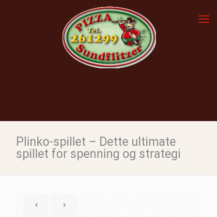
Plinko-spillet – Dette ultimate
spillet for spenning og strategi