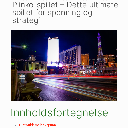
Plinko-spillet – Dette ultimate
spillet for spenning og
strategi
Innholdsfortegnelse
Historikk og bakgrunn