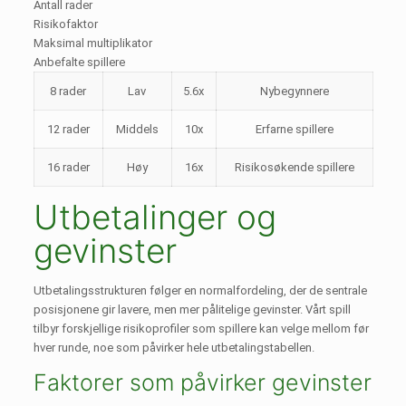
Antall rader
Risikofaktor
Maksimal multiplikator
Anbefalte spillere
8 rader
Lav
5.6x
Nybegynnere
12 rader
Middels
10x
Erfarne spillere
16 rader
Høy
16x
Risikosøkende spillere
Utbetalinger og
gevinster
Utbetalingsstrukturen følger en normalfordeling, der de sentrale
posisjonene gir lavere, men mer pålitelige gevinster. Vårt spill
tilbyr forskjellige risikoprofiler som spillere kan velge mellom før
hver runde, noe som påvirker hele utbetalingstabellen.
Faktorer som påvirker gevinster