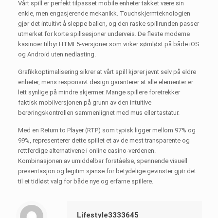
Vårt spill er perfekt tilpasset mobile enheter takket være sin
enkle, men engasjerende mekanikk. Touchskjermteknologien
gjør det intuitivt å sleppe ballen, og den raske spillrunden passer
utmerket for korte spillsesjoner underveis. De fleste moderne
kasinoer tilbyr HTML5-versjoner som virker sømløst på både iOS
og Android uten nedlasting.
Grafikkoptimalisering sikrer at vårt spill kjører jevnt selv på eldre
enheter, mens responsivt design garanterer at alle elementer er
lett synlige på mindre skjermer. Mange spillere foretrekker
faktisk mobilversjonen på grunn av den intuitive
berøringskontrollen sammenlignet med mus eller tastatur.
Med en Return to Player (RTP) som typisk ligger mellom 97% og
99%, representerer dette spillet et av de mest transparente og
rettferdige alternativene i online casino-verdenen.
Kombinasjonen av umiddelbar forståelse, spennende visuell
presentasjon og legitim sjanse for betydelige gevinster gjør det
til et tidløst valg for både nye og erfarne spillere.
Lifestyle3333645