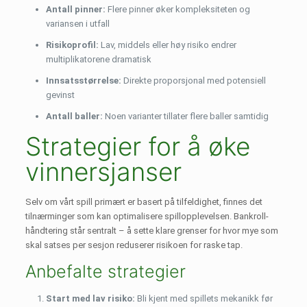
Antall pinner:
Flere pinner øker kompleksiteten og
variansen i utfall
Risikoprofil:
Lav, middels eller høy risiko endrer
multiplikatorene dramatisk
Innsatsstørrelse:
Direkte proporsjonal med potensiell
gevinst
Antall baller:
Noen varianter tillater flere baller samtidig
Strategier for å øke
vinnersjanser
Selv om vårt spill primært er basert på tilfeldighet, finnes det
tilnærminger som kan optimalisere spillopplevelsen. Bankroll-
håndtering står sentralt – å sette klare grenser for hvor mye som
skal satses per sesjon reduserer risikoen for raske tap.
Anbefalte strategier
Start med lav risiko:
Bli kjent med spillets mekanikk før