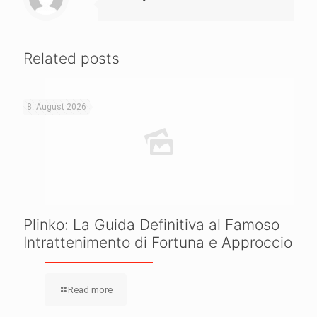
Related posts
8. August 2026
Plinko: La Guida Definitiva al Famoso
Intrattenimento di Fortuna e Approccio
Read more