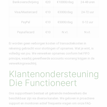
Bankoverschrijving
€20
€10000/dag
24-48 uren
Visa/Mastercard
€10
€3000/dag
24-72 uur
PayPal
€10
€5000/dag
0-12 uur
Paysafecard
€10
N.v.t.
N.v.t.
Er worden geen verborgen kosten of transactiekosten in
rekening gebracht voor stortingen of opnames. Wat je wint, is
volledig van jou. We verwerken opnames conform het FIFO
principe, waarbij geverifieerde accounts voorrang krijgen in de
verwerkingswachtrij.
Klantenondersteuning
Die Functioneert
Ons supportteam bestaat uit getrainde medewerkers die
beschikbaar zijn via diverse kanalen. We geloven in proactieve
support en monitoren actief frequente vragen om onze FAQ-