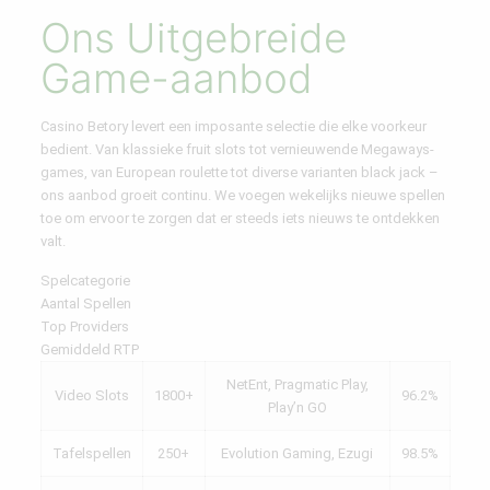
Ons Uitgebreide
Game-aanbod
Casino Betory levert een imposante selectie die elke voorkeur
bedient. Van klassieke fruit slots tot vernieuwende Megaways-
games, van European roulette tot diverse varianten black jack –
ons aanbod groeit continu. We voegen wekelijks nieuwe spellen
toe om ervoor te zorgen dat er steeds iets nieuws te ontdekken
valt.
Spelcategorie
Aantal Spellen
Top Providers
Gemiddeld RTP
NetEnt, Pragmatic Play,
Video Slots
1800+
96.2%
Play’n GO
Tafelspellen
250+
Evolution Gaming, Ezugi
98.5%