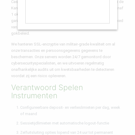
Casino Betory functioneert onder een volwaardige licentie van de
Kansspelautoriteit (KSA), de Hollandse toezichthouder die vanaf
1 oktober 2021 digitale kansspelen reguleert. Deze licentie
garandeert dat wij voldoen aan de strengste eisen op het gebied
van spelersbeveiliging, eerlijk spel en verantwoordelijk
gokbeleid.
We hanteren SSL-encryptie van militair-grade kwaliteit om al
onze transacties en persoonsgegevens gegevens te
beschermen. Onze servers worden 24/7 gemonitord door
cybersecurityspecialisten, en we uitvoeren regelmatig
onafhankelijke audits uit om kwetsbaarheden te detecteren
voordat zij een risico opleveren.
Verantwoord Spelen
Instrumenten
Configureerbare deposit- en verlieslimieten per dag, week
of maand
Sessietijdlimieten met automatische logout-functie
Zelfuitsluiting opties lopend van 24 uur tot permanent