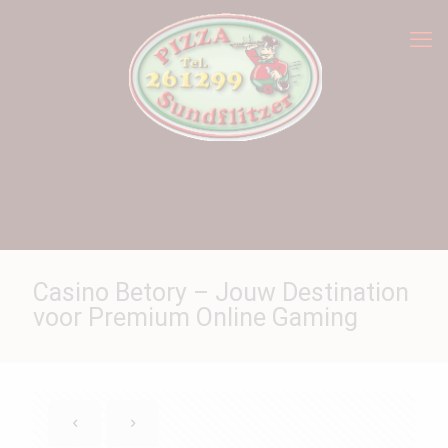
Casino Betory – Jouw Destination
voor Premium Online Gaming