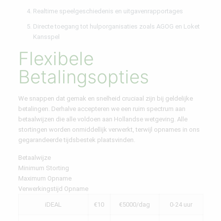
Realtime speelgeschiedenis en uitgavenrapportages
Directe toegang tot hulporganisaties zoals AGOG en Loket
Kansspel
Flexibele
Betalingsopties
We snappen dat gemak en snelheid cruciaal zijn bij geldelijke
betalingen. Derhalve accepteren we een ruim spectrum aan
betaalwijzen die alle voldoen aan Hollandse wetgeving. Alle
stortingen worden onmiddellijk verwerkt, terwijl opnames in ons
gegarandeerde tijdsbestek plaatsvinden.
Betaalwijze
Minimum Storting
Maximum Opname
Verwerkingstijd Opname
iDEAL
€10
€5000/dag
0-24 uur