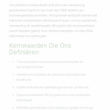
Ons platform onderscheidt zich door een nauwkeurig
geselecteerd aanbod van meer dan 2500 spellen van
toonaangevende providers. We opereren exclusief samen met
bekende ontwikkelaars die beroemd staan om hun eerlijkheid,
vernieuwing en speelvreugde. Elke game die we presenteren,
wordt frequent getest door externe instanties om faire RNG-
uitkomsten te waarborgen.
Kernwaarden Die Ons
Definiëren
Transparantie in al onze bonusvoorwaarden en
opnameprocessen
Verantwoord gokken als prioriteit met praktische
limiettools
Snelle verificatie en uitbetalingen binnen 24-48 uren
Gepersonaliseerde VIP-programma’s met exclusieve
beloningen
Mobiele optimalizatie voor naadloos spelen on-the-go