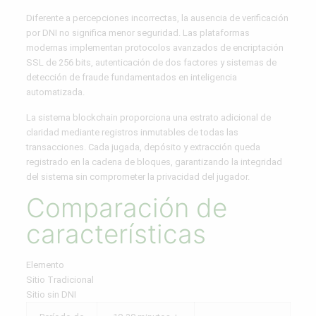
Diferente a percepciones incorrectas, la ausencia de verificación
por DNI no significa menor seguridad. Las plataformas
modernas implementan protocolos avanzados de encriptación
SSL de 256 bits, autenticación de dos factores y sistemas de
detección de fraude fundamentados en inteligencia
automatizada.
La sistema blockchain proporciona una estrato adicional de
claridad mediante registros inmutables de todas las
transacciones. Cada jugada, depósito y extracción queda
registrado en la cadena de bloques, garantizando la integridad
del sistema sin comprometer la privacidad del jugador.
Comparación de
características
Elemento
Sitio Tradicional
Sitio sin DNI