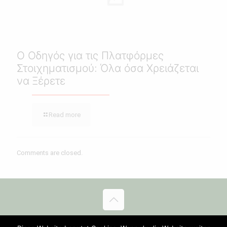
Ο Οδηγός για τις Πλατφόρμες
Στοιχηματισμού: Όλα όσα Χρειάζεται
να Ξέρετε
Read more
Comments are closed.
© 2019 Pizza Sundflitzer. All Rights Reserved.