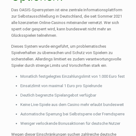
Das OASIS-Sperrsystem ist eine zentrale Informationsplattform
zur Selbstausschließung in Deutschland, die seit Sommer 2021
alle lizenzierten Online-Casinos miteinander vernetzt. Wer sich
sperrt oder gesperrt wird, kann bundesweit nicht mehr an
Glücksspielen teilnehmen.
Dieses System wurde eingeführt, um problematisches
Spielverhalten zu überwachen und Schutz von Spielern zu
sicherstellen. Allerdings limitiert es zudem verantwortungsvolle
Spieler durch strenge Limits und Vorschriften stark ein.
Monatlich festgelegtes Einzahlungslimit von 1.000 Euro fest
Einsatzlimit von maximal 1 Euro pro Spielrunde
Deutlich begrenzte Spielangebot verfügbar
Keine Live-Spiele aus dem Casino mehr erlaubt bundesweit
Automatische Sperrung bei Selbstsperre oder Fremdsperre
Weniger verlockende Bonusaktionen für deutsche Nutzer
Wegen dieser Einschränkungen suchen zahlreiche deutsche