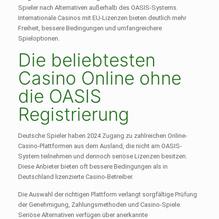
Spieler nach Alternativen außerhalb des OASIS-Systems.
Internationale Casinos mit EU-Lizenzen bieten deutlich mehr
Freiheit, bessere Bedingungen und umfangreichere
Spieloptionen.
Die beliebtesten
Casino Online ohne
die OASIS
Registrierung
Deutsche Spieler haben 2024 Zugang zu zahlreichen Online-
Casino-Plattformen aus dem Ausland, die nicht am OASIS-
System teilnehmen und dennoch seriöse Lizenzen besitzen.
Diese Anbieter bieten oft bessere Bedingungen als in
Deutschland lizenzierte Casino-Betreiber.
Die Auswahl der richtigen Plattform verlangt sorgfältige Prüfung
der Genehmigung, Zahlungsmethoden und Casino-Spiele.
Seriöse Alternativen verfügen über anerkannte