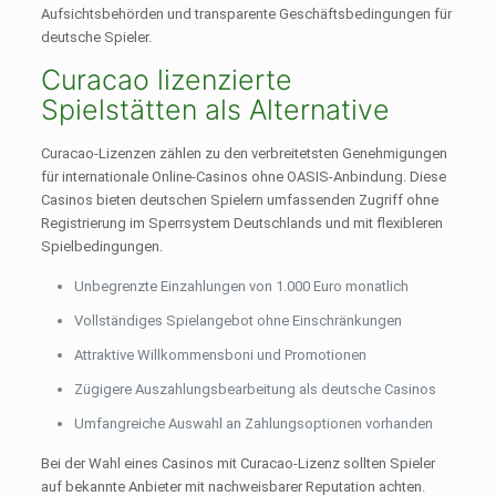
Aufsichtsbehörden und transparente Geschäftsbedingungen für
deutsche Spieler.
Curacao lizenzierte
Spielstätten als Alternative
Curacao-Lizenzen zählen zu den verbreitetsten Genehmigungen
für internationale Online-Casinos ohne OASIS-Anbindung. Diese
Casinos bieten deutschen Spielern umfassenden Zugriff ohne
Registrierung im Sperrsystem Deutschlands und mit flexibleren
Spielbedingungen.
Unbegrenzte Einzahlungen von 1.000 Euro monatlich
Vollständiges Spielangebot ohne Einschränkungen
Attraktive Willkommensboni und Promotionen
Zügigere Auszahlungsbearbeitung als deutsche Casinos
Umfangreiche Auswahl an Zahlungsoptionen vorhanden
Bei der Wahl eines Casinos mit Curacao-Lizenz sollten Spieler
auf bekannte Anbieter mit nachweisbarer Reputation achten.