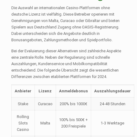
Die Auswahl an internationalen Casino-Plattformen ohne
deutsche Lizenz ist vielfältig. Diese Betreiber operieren mit
Genehmigungen von Malta, Curacao oder Gibraltar und bieten
Spielern aus Deutschland Zugang ohne OASIS-Registrierung.
Dabei unterscheiden sich die Angebote deutlich in
Bonusangeboten, Zahlungsmethoden und Spielportfolio.
Bei der Evaluierung dieser Alternativen sind zahlreiche Aspekte
eine zentrale Rolle. Neben der Regulierung sind schnelle
Auszahlungen, Kundenservice und Mobilkompatibilität
entscheidend. Die folgende Übersicht zeigt die wesentlichen
Differenzen zwischen etablierten Plattformen für 2024.
Anbieter
Lizenz
Anmeldebonus
Auszahlungsdauer
Stake
Curacao
200% bis 1000€
24-48 Stunden
Rolling
100% bis 500€ +
Slots
Malta
1-3 Werktage
200 Freispiele
Casino