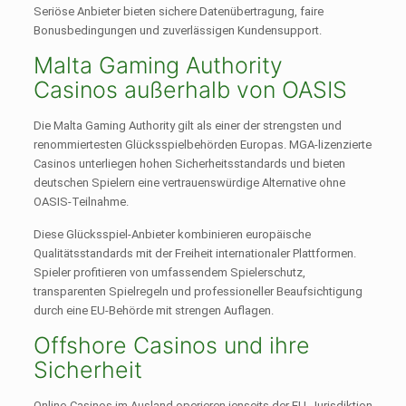
Seriöse Anbieter bieten sichere Datenübertragung, faire
Bonusbedingungen und zuverlässigen Kundensupport.
Malta Gaming Authority
Casinos außerhalb von OASIS
Die Malta Gaming Authority gilt als einer der strengsten und
renommiertesten Glücksspielbehörden Europas. MGA-lizenzierte
Casinos unterliegen hohen Sicherheitsstandards und bieten
deutschen Spielern eine vertrauenswürdige Alternative ohne
OASIS-Teilnahme.
Diese Glücksspiel-Anbieter kombinieren europäische
Qualitätsstandards mit der Freiheit internationaler Plattformen.
Spieler profitieren von umfassendem Spielerschutz,
transparenten Spielregeln und professioneller Beaufsichtigung
durch eine EU-Behörde mit strengen Auflagen.
Offshore Casinos und ihre
Sicherheit
Online-Casinos im Ausland operieren jenseits der EU-Jurisdiktion