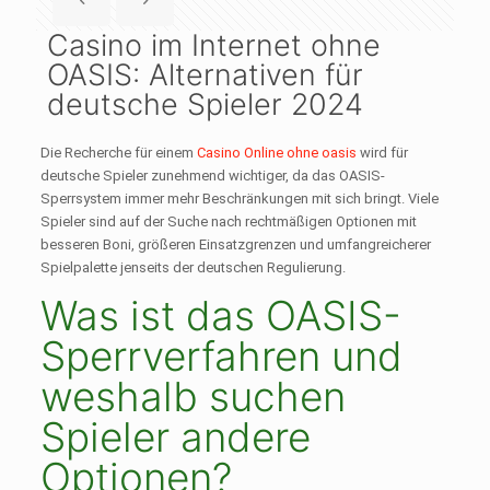
Casino im Internet ohne
OASIS: Alternativen für
deutsche Spieler 2024
Die Recherche für einem
Casino Online ohne oasis
wird für
deutsche Spieler zunehmend wichtiger, da das OASIS-
Sperrsystem immer mehr Beschränkungen mit sich bringt. Viele
Spieler sind auf der Suche nach rechtmäßigen Optionen mit
besseren Boni, größeren Einsatzgrenzen und umfangreicherer
Spielpalette jenseits der deutschen Regulierung.
Was ist das OASIS-
Sperrverfahren und
weshalb suchen
Spieler andere
Optionen?