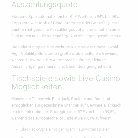
Auszahlungsquote
Moderne Spielautomaten bieten RTP-Werte von 94% bis 98%.
Top-Slots wie Book of Dead, Starburst oder Gonzo’s Quest
punkten mit gerechte Auszahlungsquoten und unterhaltsame
Funktionen aus, die regelmäßige Auszahlungen gewährleisten.
Die Volatilität spielt eine wichtige Rolle bei der Spielauswahl.
High-Volatility-Slots bieten größere, aber seltenere Gewinne,
während Low-Volatility-Automaten häufigere, kleinere
Auszahlungen garantieren und besonders geeignet sind.
Tischspiele sowie Live Casino
Möglichkeiten
Klassische Tische wie Blackjack, Roulette und Baccarat
ermöglichen ausgezeichnete Chancen auf Gewinne. Blackjack
erreicht mit optimaler Strategie einen RTP von bis zu 99,5%,
während das europäische Roulette etwa 97,3% aufweist.
Blackjack-Spiele mit geringem Hausvorteil spielen