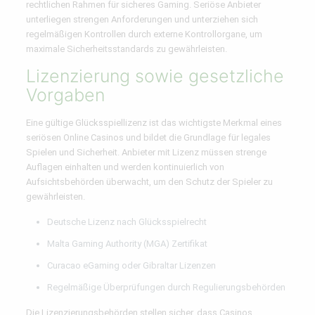
rechtlichen Rahmen für sicheres Gaming. Seriöse Anbieter
unterliegen strengen Anforderungen und unterziehen sich
regelmäßigen Kontrollen durch externe Kontrollorgane, um
maximale Sicherheitsstandards zu gewährleisten.
Lizenzierung sowie gesetzliche
Vorgaben
Eine gültige Glücksspiellizenz ist das wichtigste Merkmal eines
seriösen Online Casinos und bildet die Grundlage für legales
Spielen und Sicherheit. Anbieter mit Lizenz müssen strenge
Auflagen einhalten und werden kontinuierlich von
Aufsichtsbehörden überwacht, um den Schutz der Spieler zu
gewährleisten.
Deutsche Lizenz nach Glücksspielrecht
Malta Gaming Authority (MGA) Zertifikat
Curacao eGaming oder Gibraltar Lizenzen
Regelmäßige Überprüfungen durch Regulierungsbehörden
Die Lizenzierungsbehörden stellen sicher, dass Casinos