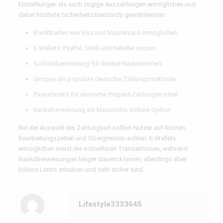
Einzahlungen als auch zügige Auszahlungen ermöglichen und
dabei höchste Sicherheitsstandards gewährleisten.
Kreditkarten wie Visa und Mastercard ermöglichen
E-Wallets: PayPal, Skrill und Neteller nutzen
Sofortüberweisung für direkte Banktransfers
Giropay als populäre deutsche Zahlungsmethode
Paysafecard für anonyme Prepaid-Zahlungen ideal
Banküberweisung als klassische sichere Option
Bei der Auswahl der Zahlungsart sollten Nutzer auf Kosten,
Bearbeitungszeiten und Obergrenzen achten. E-Wallets
ermöglichen meist die schnellsten Transaktionen, während
Banküberweisungen länger dauern können, allerdings aber
höhere Limits erlauben und sehr sicher sind.
Lifestyle3333645