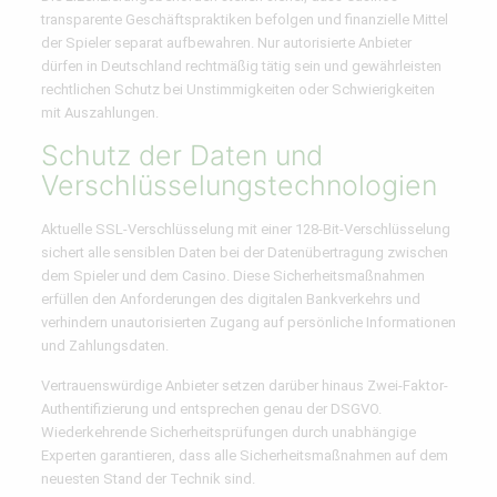
transparente Geschäftspraktiken befolgen und finanzielle Mittel
der Spieler separat aufbewahren. Nur autorisierte Anbieter
dürfen in Deutschland rechtmäßig tätig sein und gewährleisten
rechtlichen Schutz bei Unstimmigkeiten oder Schwierigkeiten
mit Auszahlungen.
Schutz der Daten und
Verschlüsselungstechnologien
Aktuelle SSL-Verschlüsselung mit einer 128-Bit-Verschlüsselung
sichert alle sensiblen Daten bei der Datenübertragung zwischen
dem Spieler und dem Casino. Diese Sicherheitsmaßnahmen
erfüllen den Anforderungen des digitalen Bankverkehrs und
verhindern unautorisierten Zugang auf persönliche Informationen
und Zahlungsdaten.
Vertrauenswürdige Anbieter setzen darüber hinaus Zwei-Faktor-
Authentifizierung und entsprechen genau der DSGVO.
Wiederkehrende Sicherheitsprüfungen durch unabhängige
Experten garantieren, dass alle Sicherheitsmaßnahmen auf dem
neuesten Stand der Technik sind.