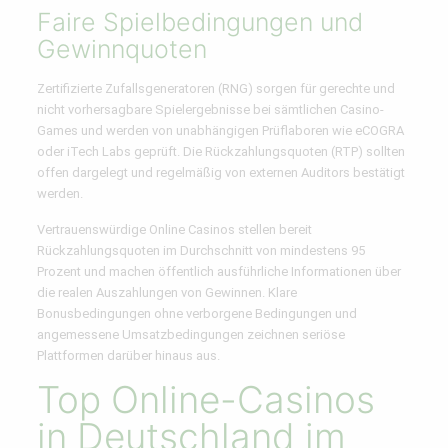
Faire Spielbedingungen und
Gewinnquoten
Zertifizierte Zufallsgeneratoren (RNG) sorgen für gerechte und
nicht vorhersagbare Spielergebnisse bei sämtlichen Casino-
Games und werden von unabhängigen Prüflaboren wie eCOGRA
oder iTech Labs geprüft. Die Rückzahlungsquoten (RTP) sollten
offen dargelegt und regelmäßig von externen Auditors bestätigt
werden.
Vertrauenswürdige Online Casinos stellen bereit
Rückzahlungsquoten im Durchschnitt von mindestens 95
Prozent und machen öffentlich ausführliche Informationen über
die realen Auszahlungen von Gewinnen. Klare
Bonusbedingungen ohne verborgene Bedingungen und
angemessene Umsatzbedingungen zeichnen seriöse
Plattformen darüber hinaus aus.
Top Online-Casinos
in Deutschland im