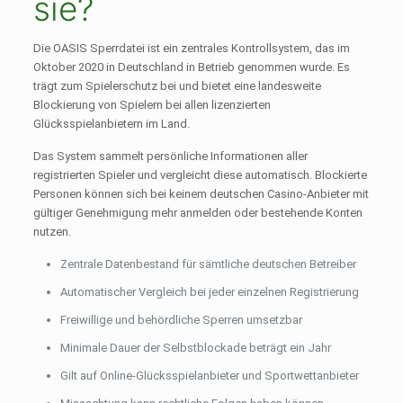
sie?
Die OASIS Sperrdatei ist ein zentrales Kontrollsystem, das im
Oktober 2020 in Deutschland in Betrieb genommen wurde. Es
trägt zum Spielerschutz bei und bietet eine landesweite
Blockierung von Spielern bei allen lizenzierten
Glücksspielanbietern im Land.
Das System sammelt persönliche Informationen aller
registrierten Spieler und vergleicht diese automatisch. Blockierte
Personen können sich bei keinem deutschen Casino-Anbieter mit
gültiger Genehmigung mehr anmelden oder bestehende Konten
nutzen.
Zentrale Datenbestand für sämtliche deutschen Betreiber
Automatischer Vergleich bei jeder einzelnen Registrierung
Freiwillige und behördliche Sperren umsetzbar
Minimale Dauer der Selbstblockade beträgt ein Jahr
Gilt auf Online-Glücksspielanbieter und Sportwettanbieter