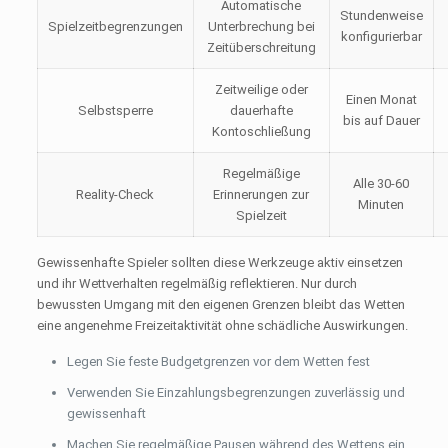
Automatische
Stundenweise
Spielzeitbegrenzungen
Unterbrechung bei
konfigurierbar
Zeitüberschreitung
Zeitweilige oder
Einen Monat
Selbstsperre
dauerhafte
bis auf Dauer
Kontoschließung
Regelmäßige
Alle 30-60
Reality-Check
Erinnerungen zur
Minuten
Spielzeit
Gewissenhafte Spieler sollten diese Werkzeuge aktiv einsetzen
und ihr Wettverhalten regelmäßig reflektieren. Nur durch
bewussten Umgang mit den eigenen Grenzen bleibt das Wetten
eine angenehme Freizeitaktivität ohne schädliche Auswirkungen.
Legen Sie feste Budgetgrenzen vor dem Wetten fest
Verwenden Sie Einzahlungsbegrenzungen zuverlässig und
gewissenhaft
Machen Sie regelmäßige Pausen während des Wettens ein