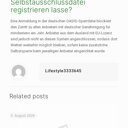
Selbstausschlussdatei
registrieren lasse?
Eine Anmeldung in der deutschen OASIS-Sperrdatei blockiert
den Zutritt zu allen Anbietern mit deutscher Genehmigung für
mindestens ein Jahr. Anbieter aus dem Ausland mit EU-Lizenz
sind jedoch nicht an dieses System angeschlossen, sodass dort
Wetten weiterhin möglich bleiben, sofern keine zusätzliche
Selbstsperre beim jeweiligen Anbieter eingerichtet wurde.
Lifestyle3333645
Related posts
5. August 2026