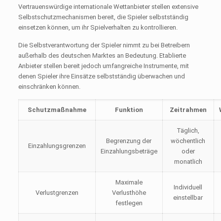
Vertrauenswürdige internationale Wettanbieter stellen extensive
Selbstschutzmechanismen bereit, die Spieler selbstständig
einsetzen können, um ihr Spielverhalten zu kontrollieren.
Die Selbstverantwortung der Spieler nimmt zu bei Betreibern
außerhalb des deutschen Marktes an Bedeutung. Etablierte
Anbieter stellen bereit jedoch umfangreiche Instrumente, mit
denen Spieler ihre Einsätze selbstständig überwachen und
einschränken können.
Schutzmaßnahme
Funktion
Zeitrahmen
Täglich,
Begrenzung der
wöchentlich
Einzahlungsgrenzen
Einzahlungsbeträge
oder
monatlich
Maximale
Individuell
Verlustgrenzen
Verlusthöhe
einstellbar
festlegen