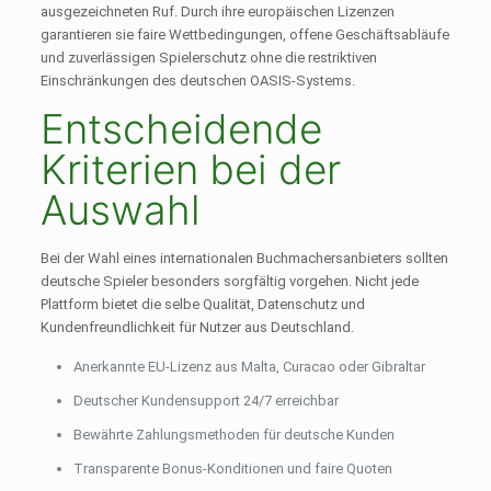
ausgezeichneten Ruf. Durch ihre europäischen Lizenzen
garantieren sie faire Wettbedingungen, offene Geschäftsabläufe
und zuverlässigen Spielerschutz ohne die restriktiven
Einschränkungen des deutschen OASIS-Systems.
Entscheidende
Kriterien bei der
Auswahl
Bei der Wahl eines internationalen Buchmachersanbieters sollten
deutsche Spieler besonders sorgfältig vorgehen. Nicht jede
Plattform bietet die selbe Qualität, Datenschutz und
Kundenfreundlichkeit für Nutzer aus Deutschland.
Anerkannte EU-Lizenz aus Malta, Curacao oder Gibraltar
Deutscher Kundensupport 24/7 erreichbar
Bewährte Zahlungsmethoden für deutsche Kunden
Transparente Bonus-Konditionen und faire Quoten