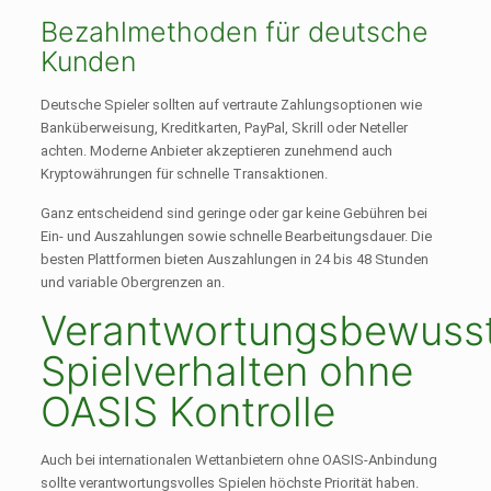
Bezahlmethoden für deutsche
Kunden
Deutsche Spieler sollten auf vertraute Zahlungsoptionen wie
Banküberweisung, Kreditkarten, PayPal, Skrill oder Neteller
achten. Moderne Anbieter akzeptieren zunehmend auch
Kryptowährungen für schnelle Transaktionen.
Ganz entscheidend sind geringe oder gar keine Gebühren bei
Ein- und Auszahlungen sowie schnelle Bearbeitungsdauer. Die
besten Plattformen bieten Auszahlungen in 24 bis 48 Stunden
und variable Obergrenzen an.
Verantwortungsbewuss
Spielverhalten ohne
OASIS Kontrolle
Auch bei internationalen Wettanbietern ohne OASIS-Anbindung
sollte verantwortungsvolles Spielen höchste Priorität haben.