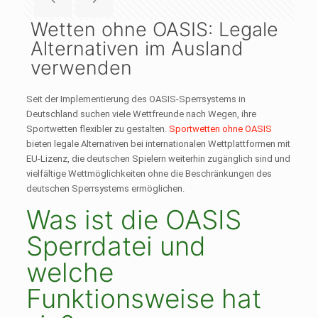
Wetten ohne OASIS: Legale
Alternativen im Ausland
verwenden
Seit der Implementierung des OASIS-Sperrsystems in
Deutschland suchen viele Wettfreunde nach Wegen, ihre
Sportwetten flexibler zu gestalten.
Sportwetten ohne OASIS
bieten legale Alternativen bei internationalen Wettplattformen mit
EU-Lizenz, die deutschen Spielern weiterhin zugänglich sind und
vielfältige Wettmöglichkeiten ohne die Beschränkungen des
deutschen Sperrsystems ermöglichen.
Was ist die OASIS
Sperrdatei und
welche
Funktionsweise hat