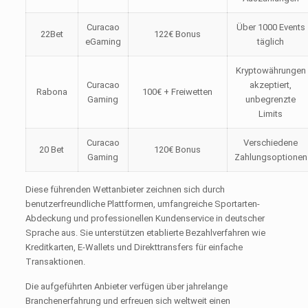
Curacao
Über 1000 Events
22Bet
122€ Bonus
eGaming
täglich
Kryptowährungen
Curacao
akzeptiert,
Rabona
100€ + Freiwetten
Gaming
unbegrenzte
Limits
Curacao
Verschiedene
20 Bet
120€ Bonus
Gaming
Zahlungsoptionen
Diese führenden Wettanbieter zeichnen sich durch
benutzerfreundliche Plattformen, umfangreiche Sportarten-
Abdeckung und professionellen Kundenservice in deutscher
Sprache aus. Sie unterstützen etablierte Bezahlverfahren wie
Kreditkarten, E-Wallets und Direkttransfers für einfache
Transaktionen.
Die aufgeführten Anbieter verfügen über jahrelange
Branchenerfahrung und erfreuen sich weltweit einen