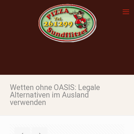
Wetten ohne OASIS: Legale
Alternativen im Ausland
verwenden