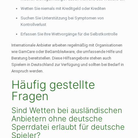
Wetten Sie niemals mit Kreditgeld oder Krediten
Suchen Sie Unterstützung bei Symptomen von
Kontrollverlust
Erfassen Sie Ihre Wettvorgänge für die Selbstkontrolle
Internationale Anbieter arbeiten regelmäßig mit Organisationen
wie GamCare oder BeGambleAware, die umfassende Hilfe und
Beratung bereitstellen. Diese Hilfsangebote stehen auch
Spielern in Deutschland zur Verfügung und sollten bei Bedarf in
Anspruch werden.
Häufig gestellte
Fragen
Sind Wetten bei ausländischen
Anbietern ohne deutsche
Sperrdatei erlaubt für deutsche
Spieler?