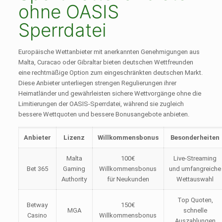
ohne OASIS
Sperrdatei
Europäische Wettanbieter mit anerkannten Genehmigungen aus
Malta, Curacao oder Gibraltar bieten deutschen Wettfreunden
eine rechtmäßige Option zum eingeschränkten deutschen Markt.
Diese Anbieter unterliegen strengen Regulierungen ihrer
Heimatländer und gewährleisten sichere Wettvorgänge ohne die
Limitierungen der OASIS-Sperrdatei, während sie zugleich
bessere Wettquoten und bessere Bonusangebote anbieten.
Anbieter
Lizenz
Willkommensbonus
Besonderheiten
Malta
100€
Live-Streaming
Bet 365
Gaming
Willkommensbonus
und umfangreiche
Authority
für Neukunden
Wettauswahl
Top Quoten,
Betway
150€
MGA
schnelle
Casino
Willkommensbonus
Auszahlungen