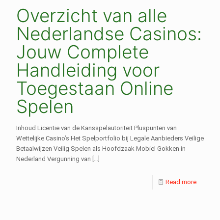
Overzicht van alle
Nederlandse Casinos:
Jouw Complete
Handleiding voor
Toegestaan Online
Spelen
Inhoud Licentie van de Kansspelautoriteit Pluspunten van
Wettelijke Casino’s Het Spelportfolio bij Legale Aanbieders Veilige
Betaalwijzen Veilig Spelen als Hoofdzaak Mobiel Gokken in
Nederland Vergunning van
[…]
Read more