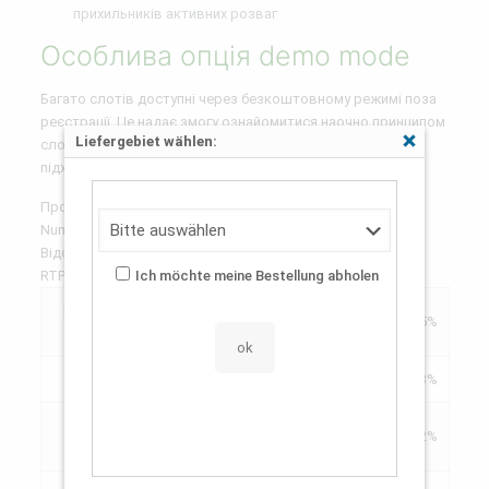
прихильників активних розваг
Особлива опція demo mode
Багато слотів доступні через безкоштовному режимі поза
реєстрації. Це надає змогу ознайомитися наочно принципом
Liefergebiet wählen:
слота, вивчити структуру винагород й протестувати
Schließen
підходи без загрози відносно особистого коштів.
Провайдер
Number games
Відомі автомати
RTP
Ich möchte meine Bestellung abholen
Pragmatic
Gates of Olympus, Sweet
320+
96.5%
Play
Bonanza
NetEnt
250+
Starburst, Gonzo’s Quest
96.3%
Evolution
Crazy Time, Lightning
85+
97.2%
Gaming
Roulette