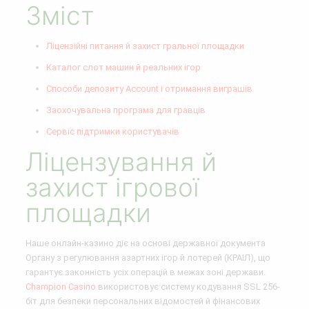
Зміст
Ліцензійні питання й захист гральної площадки
Каталог слот машин й реальних ігор
Способи депозиту Account і отримання виграшів
Заохочувальна програма для гравців
Сервіс підтримки користувачів
Ліцензування й
захист ігрової
площадки
Наше онлайн-казино діє на основі державної документа
Органу з регулювання азартних ігор й лотерей (КРАІЛ), що
гарантує законність усіх операцій в межах зоні держави.
Champion Casino
використовує систему кодування SSL 256-
біт для безпеки персональних відомостей й фінансових