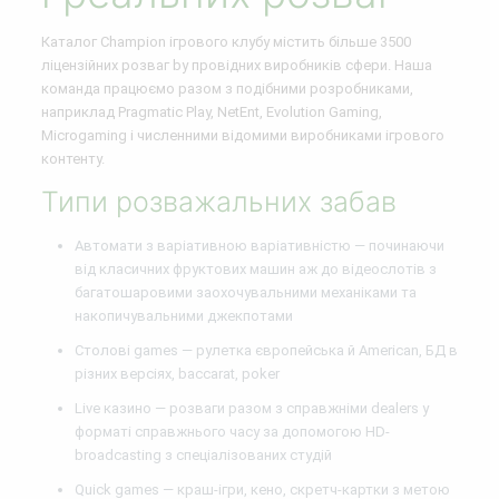
Каталог Champion ігрового клубу містить більше 3500
ліцензійних розваг by провідних виробників сфери. Наша
команда працюємо разом з подібними розробниками,
наприклад Pragmatic Play, NetEnt, Evolution Gaming,
Microgaming і численними відомими виробниками ігрового
контенту.
Типи розважальних забав
Автомати з варіативною варіативністю — починаючи
від класичних фруктових машин аж до відеослотів з
багатошаровими заохочувальними механіками та
накопичувальними джекпотами
Столові games — рулетка європейська й American, БД в
різних версіях, baccarat, poker
Live казино — розваги разом з справжніми dealers у
форматі справжнього часу за допомогою HD-
broadcasting з спеціалізованих студій
Quick games — краш-ігри, кено, скретч-картки з метою