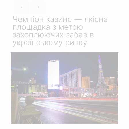
Чемпіон казино — якісна
площадка з метою
захоплюючих забав в
українському ринку