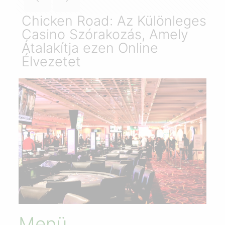
Chicken Road: Az Különleges
Casino Szórakozás, Amely
Átalakítja ezen Online
Élvezetet
Menü