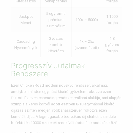
Kiterjesztés
bekapcsolás
forgás
5 egyforma
Jackpot
1:1500
prémium
100x – 5000x
Menet
forgás
szimbólum
Győztes
1:8
Cascading
1x – 25x
kombó
győztes
Nyeremények
(szummázott)
követően
forgás
Progresszív Jutalmak
Rendszere
Ezen Chicken Road modern növekvő rendszert alkalmaz,
amelyben minden egymást kísérő győzelem fokozza ezen
faktort. Ez ezen cascading rendszer reálissá alakítja, ami alapján
szimpla sikeres körből adott esetben 8-10 egymással kísérő
díjazás szintén eredjen, robbanásszerűen fokozva ezen
kumulált díjat. A legmagasabb teoretikus díj elérheti az induló
befektetés 10000-szeresét rendkívüli fortunás kondíciók között.