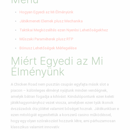
Hogyan Egyedi az Mi Élményünk
Játékmeneti Elemek plusz Mechanika
Taktikai Megközelítés ezen Nyerési Lehetőségekhez
Műszaki Paraméterek plusz RTP
Bónusz Lehetőségek Mérlegelése
Miért Egyedi az Mi
Élményünk
A Chicken Road nem pusztán csupán egyfajta másik slot a
piacon – különleges élményt nyújtunk minden vendégnek,
amelyik bátran fogadja a kihívást. Kiindulópontunk ezen keleti
játékhagyományhoz vezet vissza, amelyben ezen tyúk ikonok
évszázadok óta jólétet valamint bőséget hoznak. Játékunkban e
ezen mitológiát egyesítettük a korszerű casino működéssel,
hogy egy olyan szórakozást hozzunk létre, ami párhuzamosan
klasszikus valamint innovatív.