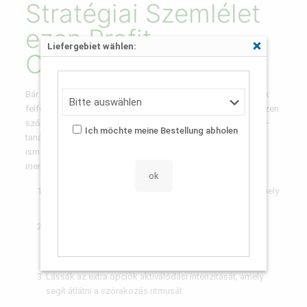
Stratégiai Szemlélet
ezen Profit
Liefergebiet wählen:
Schließen
Opciókhoz
Bár főleg szerencsejátékról van sor, gyakorlott felhasználóink
felfedeztek meghatározott trendeket, melyek finomíthatják ezen
szórakozást. Ezen bankroll menedzsment kulcsfontosságú –
Ich möchte meine Bestellung abholen
tanácsoljuk, ami alapján először kisebb összegekkel
ismerkedjenek el rendszereinkkel, előtte nagyobb
mennyiségeket kockára tennének.
Először mindig teszteljék a játékot demo változatban, mely
céllal felismerjék a kifizetési táblázatot
Vegyék igénybe hasznosan az automatikus pörgetés
funkciót hosszabb szórakozáshoz egyenletes összeg
taktikával
Lássák az extra opciók aktiválódási intenzitását, amely
segít átlátni a szórakozás ritmusát