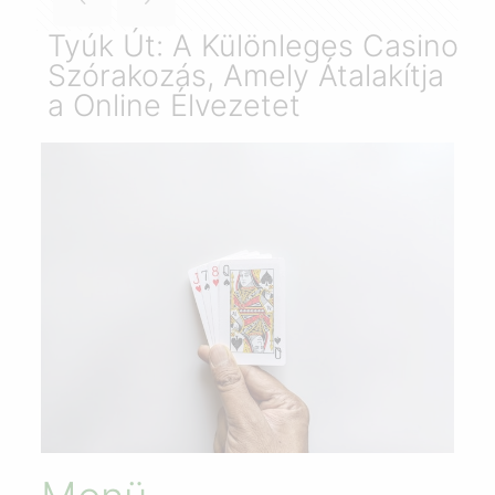
Tyúk Út: A Különleges Casino
Szórakozás, Amely Átalakítja
a Online Élvezetet