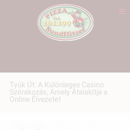
Tyúk Út: A Különleges Casino
Szórakozás, Amely Átalakítja a
Online Élvezetet