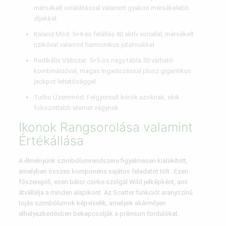
mérsékelt volatilitással valamint gyakori mérsékelebb
díjakkal
Kaland Mód: 5×4-es felállás 40 aktív vonallal, mérsékelt
rizikóval valamint harmonikus jutalmakkal
Radikális Változat: 5×5-ös nagy tábla 50 várható
kombinációval, magas ingadozással plusz gigantikus
jackpot lehetőséggel
Turbo Üzemmód: Felgyorsult körök azoknak, akik
fokozottabb ütemet vágynak
Ikonok Rangsorolása valamint
Értékállása
A élményünk szimbólumrendszere figyelmesen kialakított,
amelyben összes komponens sajátos feladatot tölt . Ezen
főszereplő, ezen bátor csirke szolgál Wild jelképként, ami
átvállalja a minden alapikont. Az Scatter funkciót aranyszínű
tojás szimbólumok képviselik, amelyek akármilyen
elhelyezkedésben bekapcsolják a prémium fordulókat.