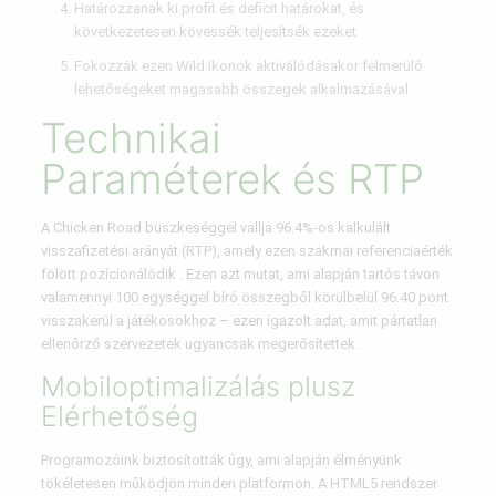
Határozzanak ki profit és deficit határokat, és
következetesen kövessék teljesítsék ezeket
Fokozzák ezen Wild ikonok aktiválódásakor felmerülő
lehetőségeket magasabb összegek alkalmazásával
Technikai
Paraméterek és RTP
A Chicken Road büszkeséggel vallja 96.4%-os kalkulált
visszafizetési arányát (RTP), amely ezen szakmai referenciaérték
fölött pozícionálódik . Ezen azt mutat, ami alapján tartós távon
valamennyi 100 egységgel bíró összegből körülbelül 96.40 pont
visszakerül a játékosokhoz – ezen igazolt adat, amit pártatlan
ellenőrző szervezetek ugyancsak megerősítettek.
Mobiloptimalizálás plusz
Elérhetőség
Programozóink biztosították úgy, ami alapján élményünk
tökéletesen működjön minden platformon. A HTML5 rendszer