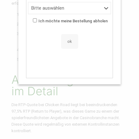
erforderlich, um nicht in die Verlustfalle zu fallen.
Starten Sie mit Ihrem Mindesteinsatz als Basiswert
Ich möchte meine Bestellung abholen
Steigern Sie nach jedem Gewinn den Einsatz um 25%
Kehren Sie nach einem Fehlschlag zum Mindesteinsatz
zurück
Setzen Sie ein strenges Gewinnziel für jede Session
Stoppen Sie das Spiel umgehend nach Erzielen des
Tagesziels
Auszahlungsstruktur
im Detail
Die RTP-Quote bei Chicken Road liegt bei beeindruckenden
97,5% RTP (Return to Player), was dieses Game zu einem der
spielerfreundlichsten Angebote in der Casinobranche macht.
Diese Quote wird regelmäßig von externen Kontrollinstanzen
kontrolliert.