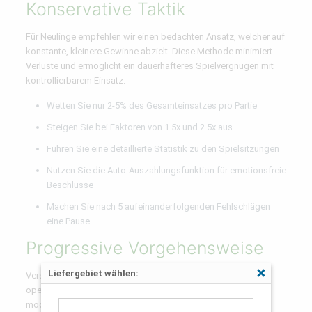
Konservative Taktik
Für Neulinge empfehlen wir einen bedachten Ansatz, welcher auf
konstante, kleinere Gewinne abzielt. Diese Methode minimiert
Verluste und ermöglicht ein dauerhafteres Spielvergnügen mit
kontrollierbarem Einsatz.
Wetten Sie nur 2-5% des Gesamteinsatzes pro Partie
Steigen Sie bei Faktoren von 1.5x und 2.5x aus
Führen Sie eine detaillierte Statistik zu den Spielsitzungen
Nutzen Sie die Auto-Auszahlungsfunktion für emotionsfreie
Beschlüsse
Machen Sie nach 5 aufeinanderfolgenden Fehlschlägen
eine Pause
Progressive Vorgehensweise
Liefergebiet wählen:
Versierte Nutzer können mit fortschreitenden Strategien
Schließen
operieren, bei welchen Einsätze nach bestimmten Mustern
modifiziert werden. Dabei ist jedoch größte Selbstkontrolle