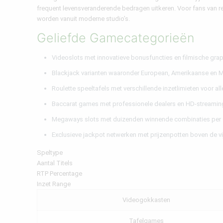
frequent levensveranderende bedragen uitkeren. Voor fans van re
worden vanuit moderne studio’s.
Geliefde Gamecategorieën
Videoslots met innovatieve bonusfuncties en filmische gra
Blackjack varianten waaronder European, Amerikaanse en Mu
Roulette speeltafels met verschillende inzetlimieten voor al
Baccarat games met professionele dealers en HD-streamin
Megaways slots met duizenden winnende combinaties per 
Exclusieve jackpot netwerken met prijzenpotten boven de vi
Speltype
Aantal Titels
RTP Percentage
Inzet Range
Videogokkasten
Tafelgames