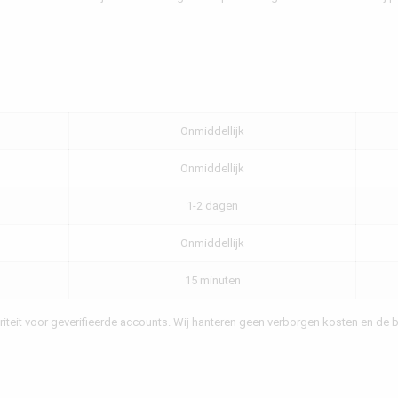
Onmiddellijk
Onmiddellijk
1-2 dagen
Onmiddellijk
15 minuten
riteit voor geverifieerde accounts. Wij hanteren geen verborgen kosten en de