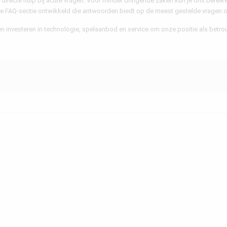
r directe hulp bij acute vragen. Voor minder dringende zaken kun je ons bereike
de FAQ-sectie ontwikkeld die antwoorden biedt op de meest gestelde vragen ove
jven investeren in technologie, spelaanbod en service om onze positie als bet