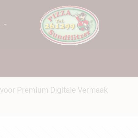
n
 voor Premium Digitale Vermaak