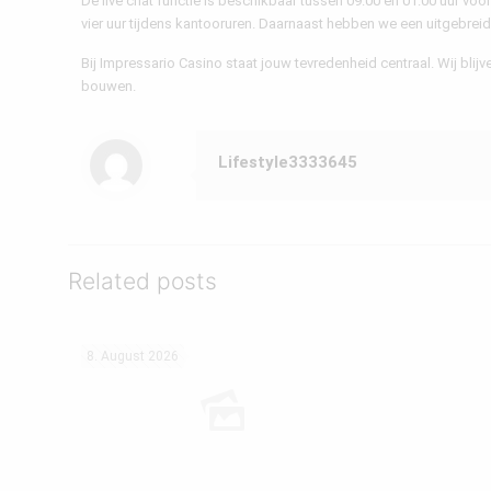
De live chat functie is beschikbaar tussen 09:00 en 01:00 uur voo
vier uur tijdens kantooruren. Daarnaast hebben we een uitgebrei
Bij Impressario Casino staat jouw tevredenheid centraal. Wij bli
bouwen.
Lifestyle3333645
Related posts
8. August 2026