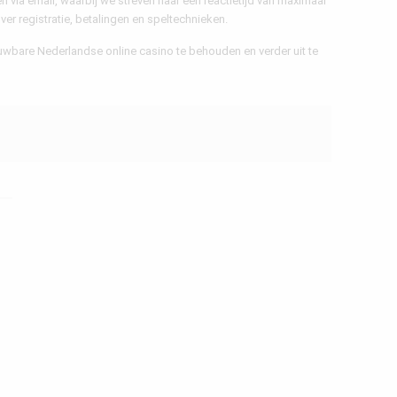
n via email, waarbij we streven naar een reactietijd van maximaal
r registratie, betalingen en speltechnieken.
rouwbare Nederlandse online casino te behouden en verder uit te