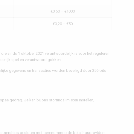
€0,50 – €1000
€0,20 – €50
die sinds 1 oktober 2021 verantwoordelijk is voor het reguleren
 eerlijk spel en verantwoord gokken.
nlijke gegevens en transacties worden beveiligd door 256-bits
eelgedrag. Je kan bij ons stortingslimieten instellen,
j partnerships gesloten met gerenommeerde betalingsproviders