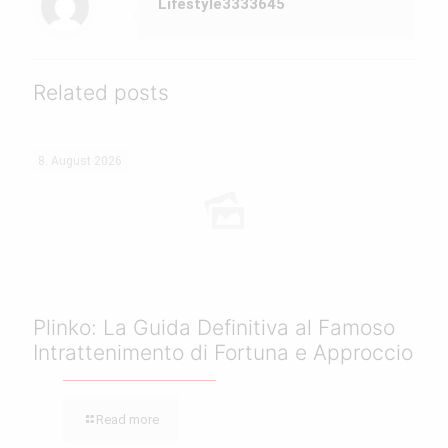
Lifestyle3333645
Related posts
8. August 2026
Plinko: La Guida Definitiva al Famoso
Intrattenimento di Fortuna e Approccio
Read more