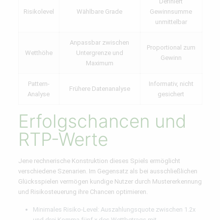
Definiert
Risikolevel
Wählbare Grade
Gewinnsumme
unmittelbar
Anpassbar zwischen
Proportional zum
Wetthöhe
Untergrenze und
Gewinn
Maximum
Pattern-
Informativ, nicht
Frühere Datenanalyse
Analyse
gesichert
Erfolgschancen und
RTP-Werte
Jene rechnerische Konstruktion dieses Spiels ermöglicht
verschiedene Szenarien. Im Gegensatz als bei ausschließlichen
Glücksspielen vermögen kundige Nutzer durch Mustererkennung
und Risikosteuerung ihre Chancen optimieren.
Minimales Risiko-Level: Auszahlungsquote zwischen 1.2x
und drei Komma fünf x des Wettbetrags mit