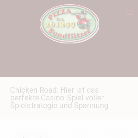
Chicken Road: Hier ist das
perfekte Casino-Spiel voller
Spielstrategie und Spannung