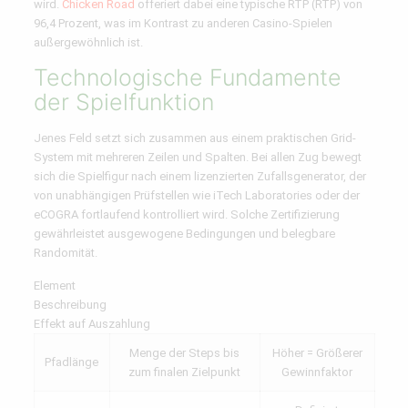
wird.
Chicken Road
offeriert dabei eine typische RTP (RTP) von
96,4 Prozent, was im Kontrast zu anderen Casino-Spielen
außergewöhnlich ist.
Technologische Fundamente
der Spielfunktion
Jenes Feld setzt sich zusammen aus einem praktischen Grid-
System mit mehreren Zeilen und Spalten. Bei allen Zug bewegt
sich die Spielfigur nach einem lizenzierten Zufallsgenerator, der
von unabhängigen Prüfstellen wie iTech Laboratories oder der
eCOGRA fortlaufend kontrolliert wird. Solche Zertifizierung
gewährleistet ausgewogene Bedingungen und belegbare
Randomität.
Element
Beschreibung
Effekt auf Auszahlung
Menge der Steps bis
Höher = Größerer
Pfadlänge
zum finalen Zielpunkt
Gewinnfaktor