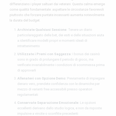
differenziano i player saltuari dai veterani. Questa calma emerge
come qualità fondamentale: aspettare le circostanze favorevoli
piuttosto che forzare puntate incessanti aumenta notevolmente
la durata del budget.
Archiviate Qualsiasi Sessione:
Tenere un diario
particolareggiato delle bet, dei esiti e delle situazioni aiuta
a identificare modelli propri e momenti ideali di
intrattenimento
Utilizzate i Premi con Saggezza:
I bonus dei casinò
sono in grado di prolungare il periodo di gioco, ma
verificate invariabilmente i condizioni di scommessa prima
di approvarli
Allenatevi con Opzione Demo:
Previamente di impiegare
denaro vero, prendete confidenza con le dinamiche per
mezzo di varianti free accessibili presso operatori
regolamentati
Conservate Separazione Emozionale:
Le opzioni
eccellenti derivano dallo studio logica, e non da risposte
impulsive a vincite o sconfitte precedenti