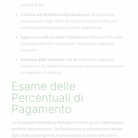
perdite di fila
Tattica del Modello Individuazione:
Monitorate le
progressioni degli ultimi da quindici a venti risultati per
individuare trend provvisorie nella ripartizione
Approccio del Incasso Pianificato:
Ritirate il 50% delle
guadagni allorché conseguite il duplice del deposito
originario
Sistema delle Sessioni Corte:
Delimitate ciascuna
sessione a 30 minuti per mantenere elevata la attenzione e
la chiarezza di giudizio
Esame delle
Percentuali di
Pagamento
La chiarezza matematica distingue il nostro gioco dalle opzioni
esistenti sul panorama. Conformemente a informazioni validati
dalla Malta Gaming Ente, la percentuale di ritorno (Ritorno to