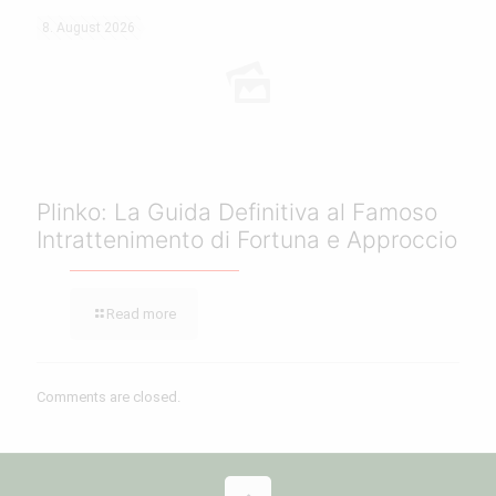
8. August 2026
Plinko: La Guida Definitiva al Famoso
Intrattenimento di Fortuna e Approccio
Read more
Comments are closed.