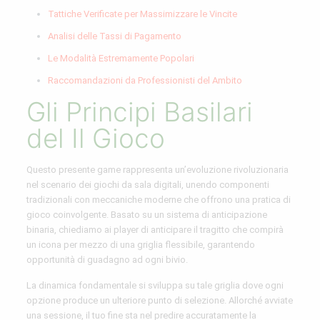
Tattiche Verificate per Massimizzare le Vincite
Analisi delle Tassi di Pagamento
Le Modalità Estremamente Popolari
Raccomandazioni da Professionisti del Ambito
Gli Principi Basilari
del Il Gioco
Questo presente game rappresenta un’evoluzione rivoluzionaria
nel scenario dei giochi da sala digitali, unendo componenti
tradizionali con meccaniche moderne che offrono una pratica di
gioco coinvolgente. Basato su un sistema di anticipazione
binaria, chiediamo ai player di anticipare il tragitto che compirà
un icona per mezzo di una griglia flessibile, garantendo
opportunità di guadagno ad ogni bivio.
La dinamica fondamentale si sviluppa su tale griglia dove ogni
opzione produce un ulteriore punto di selezione. Allorché avviate
una sessione, il tuo fine sta nel predire accuratamente la