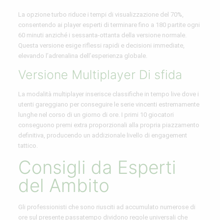
La opzione turbo riduce i tempi di visualizzazione del 70%,
consentendo ai player esperti di terminare fino a 180 partite ogni
60 minuti anziché i sessanta-ottanta della versione normale.
Questa versione esige riflessi rapidi e decisioni immediate,
elevando l’adrenalina dell’esperienza globale.
Versione Multiplayer Di sfida
La modalità multiplayer inserisce classifiche in tempo live dove i
utenti gareggiano per conseguire le serie vincenti estremamente
lunghe nel corso di un giorno di ore. I primi 10 giocatori
conseguono premi extra proporzionali alla propria piazzamento
definitiva, producendo un addizionale livello di engagement
tattico.
Consigli da Esperti
del Ambito
Gli professionisti che sono riusciti ad accumulato numerose di
ore sul presente passatempo dividono regole universali che