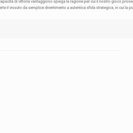
cità di vittoria vantaggioso spiega la ragione per cui il nostro gioco prosegue
il vissuto da semplice divertimento a autentica sfida strategica, in cui la pian