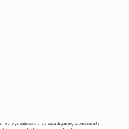
oderne che garantiscono una pratica di gaming appassionante.