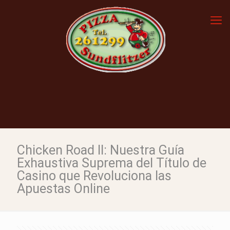
Chicken Road II: Nuestra Guía
Exhaustiva Suprema del Título de
Casino que Revoluciona las
Apuestas Online