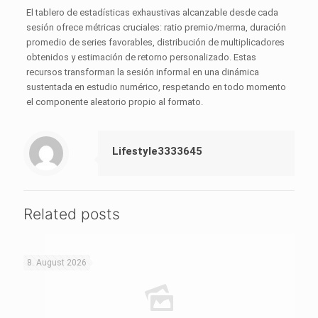
El tablero de estadísticas exhaustivas alcanzable desde cada
sesión ofrece métricas cruciales: ratio premio/merma, duración
promedio de series favorables, distribución de multiplicadores
obtenidos y estimación de retorno personalizado. Estas
recursos transforman la sesión informal en una dinámica
sustentada en estudio numérico, respetando en todo momento
el componente aleatorio propio al formato.
Lifestyle3333645
Related posts
8. August 2026