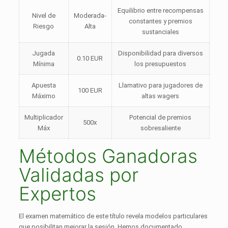
Equilibrio entre recompensas
Nivel de
Moderada-
constantes y premios
Riesgo
Alta
sustanciales
Jugada
Disponibilidad para diversos
0.10 EUR
Mínima
los presupuestos
Apuesta
Llamativo para jugadores de
100 EUR
Máximo
altas wagers
Multiplicador
Potencial de premios
500x
Máx
sobresaliente
Métodos Ganadoras
Validadas por
Expertos
El examen matemático de este título revela modelos particulares
que posibilitan mejorar la sesión. Hemos documentado