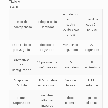
Título A
Rival B
uno de por
cada
uno de a
Ratio de
1 de por cada
cuatro
cada 5.1
Recompensas
3.2 rondas
punto siete
rondas
rondas
Lapso Típico
dieciocho
veinticinco
22
por Jugada
segundos
segundos
segundos
Alternativas
12 parámetros
6
8
de
configurables
parámetros
parámetros
Configuración
Adaptación
HTML5 nativa
Versión
HTML5
Mobile
perfeccionado
básica
estándar
veintitrés
Idiomas
doce
quince
idiomas
Soportados
idiomas
idiomas
íntegros