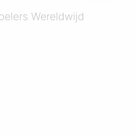
pelers Wereldwijd