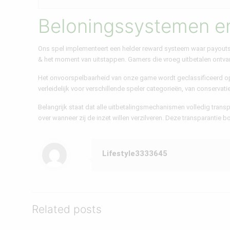
Beloningssystemen en
Ons spel implementeert een helder reward systeem waar payouts 
& het moment van uitstappen. Gamers die vroeg uitbetalen ontvang
Het onvoorspelbaarheid van onze game wordt geclassificeerd op 
verleidelijk voor verschillende speler categorieën, van conserva
Belangrijk staat dat alle uitbetalingsmechanismen volledig tran
over wanneer zij de inzet willen verzilveren. Deze transparantie 
Lifestyle3333645
Related posts