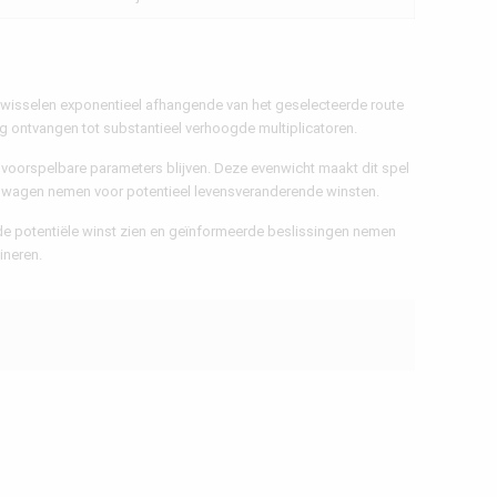
 wisselen exponentieel afhangende van het geselecteerde route
ng ontvangen tot substantieel verhoogde multiplicatoren.
voorspelbare parameters blijven. Deze evenwicht maakt dit spel
sico wagen nemen voor potentieel levensveranderende winsten.
 de potentiële winst zien en geïnformeerde beslissingen nemen
ineren.