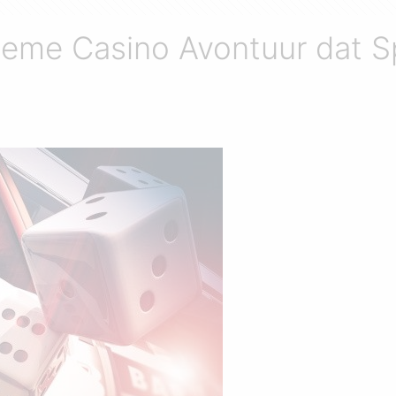
ieme Casino Avontuur dat S