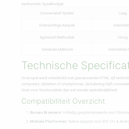
Aanbevolen Speelbudget
Conservatief Spelen
Laag
Evenwichtige Aanpak
Gemidde
Agressief Methodiek
Hoog
Variabele Methode
Gemiddeld-
Technische Specifica
Onze spel werd ontwikkeld met geavanceerde HTML vijf techno
computers, tabletten of smartphones, de beleving blijft consiste
doen voor functionaliteit dan wel visuele aantrekkelijkheid.
Compatibiliteit Overzicht
Bureau Browsers:
Volledig geoptimaliseerde voor Chrome,
Mobiele Platformen:
Native support voor iOS 12+ & Andro