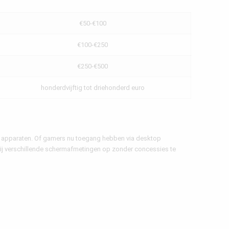
€50-€100
€100-€250
€250-€500
honderdvijftig tot driehonderd euro
 apparaten. Of gamers nu toegang hebben via desktop
f bij verschillende schermafmetingen op zonder concessies te