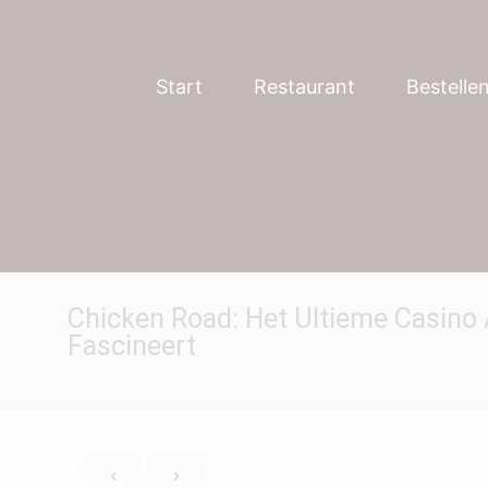
Start
Restaurant
Bestelle
Chicken Road: Het Ultieme Casino 
Fascineert