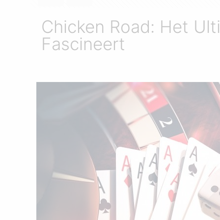
Chicken Road: Het Ult
Fascineert