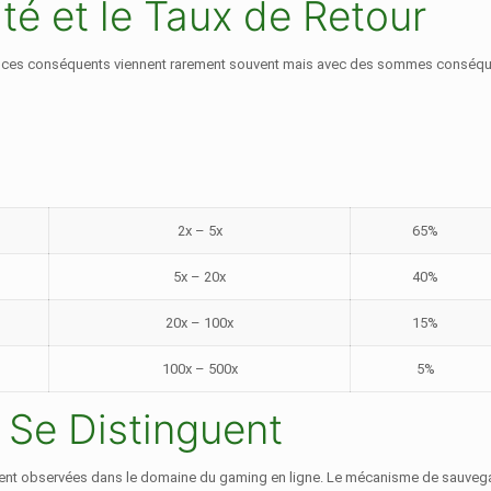
té et le Taux de Retour
fices conséquents viennent rarement souvent mais avec des sommes conséquents
2x – 5x
65%
5x – 20x
40%
20x – 100x
15%
100x – 500x
5%
 Se Distinguent
ent observées dans le domaine du gaming en ligne. Le mécanisme de sauvega