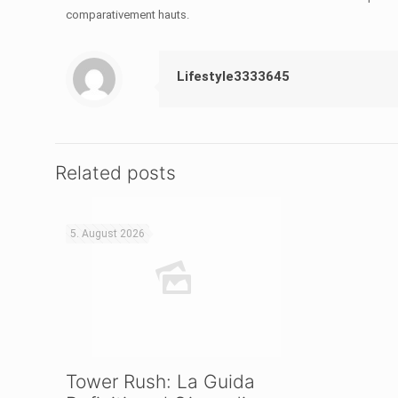
comparativement hauts.
Lifestyle3333645
Related posts
5. August 2026
Tower Rush: La Guida