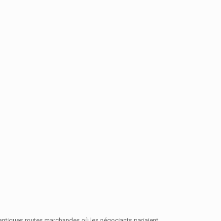
s antiques routes marchandes où les négociants pariaient