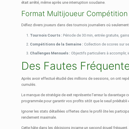
était arrêté, même après une interruption soudaine.
Format Multijoueur Compétition
Défiez divers joueurs dans des tournois journaliers où seulement
Tournois Courts :
Période de 30 min, entrée gratuite, gains
Compétitions de la Semaine :
Collection de scores sur sep
Challenges Mensuels :
Objectifs particuliers à accomplir
Des Fautes Fréquente
Après avoir effectué étudié des millions de sessions, on ont repé
cumulés.
Le manque de stratégie de exit représente l’erreur la davantage 
programmée pour garantir vos profits sitôt que le seuil préétabli e
Ignorer les stats détaillées offertes dans le profil ôte les part
rendement maximale.
Cette hâte dans les décisions incarne un second écueil fréquent. 