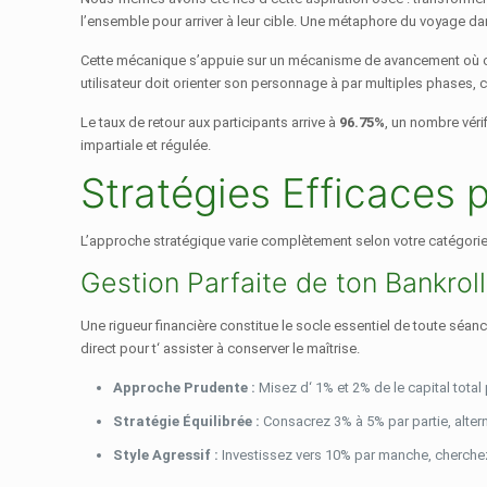
l’ensemble pour arriver à leur cible. Une métaphore du voyage d
Cette mécanique s’appuie sur un mécanisme de avancement où ch
utilisateur doit orienter son personnage à par multiples phases
Le taux de retour aux participants arrive à
96.75%
, un nombre vér
impartiale et régulée.
Stratégies Efficaces
L’approche stratégique varie complètement selon votre catégorie
Gestion Parfaite de ton Bankroll
Une rigueur financière constitue le socle essentiel de toute séa
direct pour t‘ assister à conserver le maîtrise.
Approche Prudente :
Misez d‘ 1% et 2% de le capital total
Stratégie Équilibrée :
Consacrez 3% à 5% par partie, alter
Style Agressif :
Investissez vers 10% par manche, cherchez 