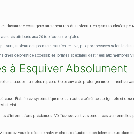
 les davantage courageux atteignent top du tableau. Des gains totalisées peuv
 assurés attribués aux 20 top joueurs éligibles
t jours, tableau des premiers rafraîchi en live, prix progressives selon le clas
, insignes de prestige accessibles, primes spéciales destinées aux membres VI
s à Esquiver Absolument
ré les attitudes nuisibles répétés. Cette envie de prolonger indéfiniment suiva
coûteuse. Établissez systématiquement un but de bénéfice atteignable et obser
st atteint.
icipants d’informations précieuses. Vérifiez souvent vos tendances personnelles
Accordez-vous le délai d’analyser chaque situation, spécialement aux phases d