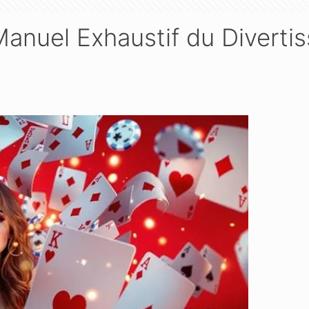
Manuel Exhaustif du Diverti