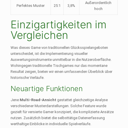
Außerordentlich
Perfektes Muster
25:1
3,8%
hoch
Einzigartigkeiten im
Vergleichen
Was dieses Game von traditionellen Glücksspielangeboten
unterscheidet, ist die Implementierung visueller
Auswertungsinstrumente unmittelbar in die Nutzeroberfläche.
Wohingegen traditionelle Tischgames nur das momentane
Resultat zeigen, bieten wir einen umfassenden Überblick über
historische Verläufe.
Neuartige Funktionen
Jene
Multi-Road-Ansicht
gestattet gleichzeitige Analyse
verschiedener Musterdarstellungen. Solche Feature wurde
gezielt für versierte Gamer konzipiert, die komplizierte Ansätze
nutzen. Zusätzlich bietet die selbsttätige Datenerfassung
werthaltige Einblicke in individuelle Spielverläufe.