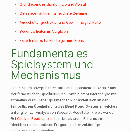
Grundlegendes Spielprinzip und Ablauf
Getestete Taktiken für höchste Gewinne
Ausschüttungsstruktur und Gewinnmöglichkeiten
Besonderheiten im Vergleich
Expertentipps für Einsteiger und Profis
Fundamentales
Spielsystem und
Mechanismus
Unser Spielkonzept basiert auf einem spannenden Ansatz aus
der fernöstlichen Spielkultur und kombiniert Musteranalyse mit
schnellen Wahl. Jene Spielmechanik orientiert sich an der
fernöstlichen Überlieferung des
Bead Road Systems
, welches
anfänglich zur Analyse von Baccarat-Resultaten kreiert wurde.
Bei
Chicken Road spielen
handelt es drum, Patterns zu
identifizieren und präzise Prognosen über zukünftige
Geschehnisse zu machen.