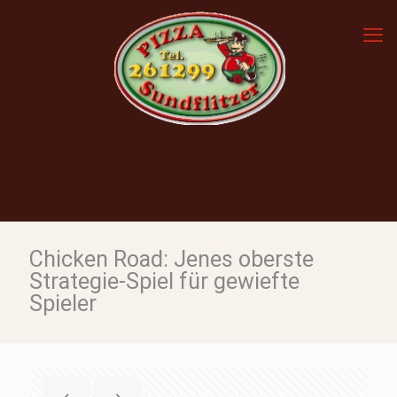
Chicken Road: Jenes oberste
Strategie-Spiel für gewiefte
Spieler