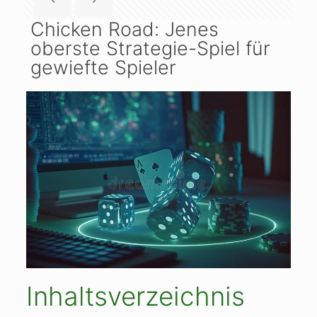
Chicken Road: Jenes
oberste Strategie-Spiel für
gewiefte Spieler
Inhaltsverzeichnis