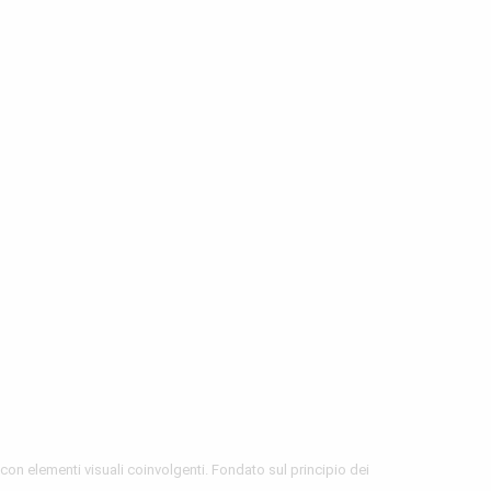
n elementi visuali coinvolgenti. Fondato sul principio dei