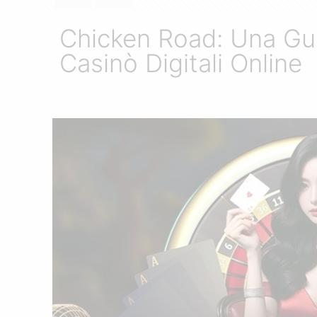
Chicken Road: Una Guid
Casinò Digitali Online