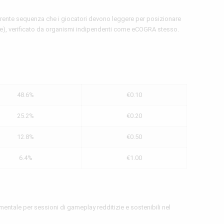
ferente sequenza che i giocatori devono leggere per posizionare
e), verificato da organismi indipendenti come eCOGRA stesso.
48.6%
€0.10
25.2%
€0.20
12.8%
€0.50
6.4%
€1.00
amentale per sessioni di gameplay redditizie e sostenibili nel