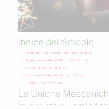
Indice dell’Articolo
Le Principali Funzionalità di Gameplay Distintive
Approcci Avanzate per Ottimizzare le Vittorie
Esame delle Percentuali e RTP
Paragone con Alternativi Games da Casinò
Sbagli Diffusi da Prevenire
Le Uniche Meccaniche
Il nostro game rappresenta un’evoluzione importante nel panoram