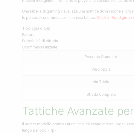
modelli recognition, forniamo ai player una sessione unica dove la
Una tabella di gaming visualizza una matrice dove i icone si org
le personali scommesse in maniera tattico.
Chicken Road gioco
s
Tipologia di Bet
Fattore
Probabilità di Vittoria
Scommessa Iniziale
Percorso Standard
Via Doppia
Via Tripla
Strada Completa
Tattiche Avanzate per 
Il nostro modello premia i utenti che utilizzano metodi organizzati
lungo periodo.< /p>