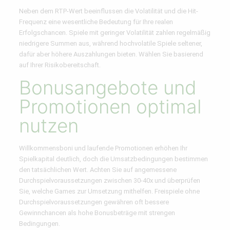
Neben dem RTP-Wert beeinflussen die Volatilität und die Hit-
Frequenz eine wesentliche Bedeutung für Ihre realen
Erfolgschancen. Spiele mit geringer Volatilität zahlen regelmäßig
niedrigere Summen aus, während hochvolatile Spiele seltener,
dafür aber höhere Auszahlungen bieten. Wählen Sie basierend
auf Ihrer Risikobereitschaft.
Bonusangebote und
Promotionen optimal
nutzen
Willkommensboni und laufende Promotionen erhöhen Ihr
Spielkapital deutlich, doch die Umsatzbedingungen bestimmen
den tatsächlichen Wert. Achten Sie auf angemessene
Durchspielvoraussetzungen zwischen 30-40x und überprüfen
Sie, welche Games zur Umsetzung mithelfen. Freispiele ohne
Durchspielvoraussetzungen gewähren oft bessere
Gewinnchancen als hohe Bonusbeträge mit strengen
Bedingungen.