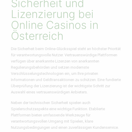
Sicherheit und
Lizenzierung bei
Online Casinos in
Österreich
Die Sicherheit beim Online-Glücksspiel steht an höchster Priorität
für verantwortungsvolle Nutzer. Vertrauenswürdige Plattformen
verfügen über anerkannte Lizenzen von anerkannten
Regulierungsbehörden und setzen modernste
Verschlüsselungstechnologien ein, um Ihre privaten
Informationen und Geldtransaktionen zu schützen. Eine fundierte
Überprüfung der Lizenzierung ist der wichtigste Schritt zur
Auswahl eines vertrauenswürdigen Anbieters.
Neben der technischen Sicherheit spielen auch
Spielerschutzaspekte eine wichtige Funktion. Etablierte
Plattformen bieten umfassende Werkzeuge für
verantwortungsvollen Umgang mit Spielen, klare
Nutzungsbedingungen und einen zuverlässigen Kundenservice.