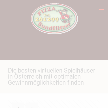
Die besten virtuellen Spielhäuser
in Österreich mit optimalen
Gewinnmöglichkeiten finden