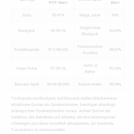
RTP-Wert
Wert
Slots
95-97%
Mega Joker
99%
Single-Deck
Blackjack
99-99.5%
99.69%
Blackjack
Französisches
Roulettespiele
97.3-98.65%
98.65%
Roulette
Jacks or
Video-Poker
97-99.5%
99.54%
Better
Baccara-Spiel
98.94-98.99%
Banker-Wette
98.94%
Tischspiele wie Blackjack und Baccarat stellen üblicherweise
attraktivere Quoten als Spielautomaten, benötigen allerdings
strategisches Spielverständnis voraus. Achten Sie bei der
Selektion des Betreibers auf Anbieter, die ihre Gewinnquoten
offenlegen und diese monatlich aktualisieren, um maximale
Transparenz zu sicherzustellen.