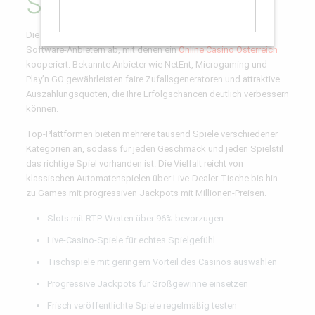
Softwareanbieter
Die Qualität der Spielauswahl hängt maßgeblich von den
Software-Anbietern ab, mit denen ein
Online Casino Österreich
kooperiert. Bekannte Anbieter wie NetEnt, Microgaming und
Play’n GO gewährleisten faire Zufallsgeneratoren und attraktive
Auszahlungsquoten, die Ihre Erfolgschancen deutlich verbessern
können.
Top-Plattformen bieten mehrere tausend Spiele verschiedener
Kategorien an, sodass für jeden Geschmack und jeden Spielstil
das richtige Spiel vorhanden ist. Die Vielfalt reicht von
klassischen Automatenspielen über Live-Dealer-Tische bis hin
zu Games mit progressiven Jackpots mit Millionen-Preisen.
Slots mit RTP-Werten über 96% bevorzugen
Live-Casino-Spiele für echtes Spielgefühl
Tischspiele mit geringem Vorteil des Casinos auswählen
Progressive Jackpots für Großgewinne einsetzen
Frisch veröffentlichte Spiele regelmäßig testen