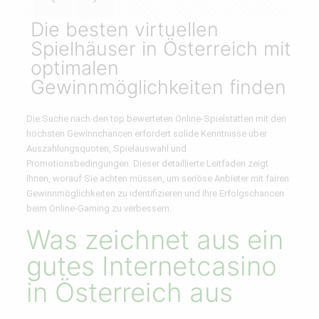
Die besten virtuellen
Spielhäuser in Österreich mit
optimalen
Gewinnmöglichkeiten finden
Die Suche nach den top bewerteten Online-Spielstätten mit den
höchsten Gewinnchancen erfordert solide Kenntnisse über
Auszahlungsquoten, Spielauswahl und
Promotionsbedingungen. Dieser detaillierte Leitfaden zeigt
Ihnen, worauf Sie achten müssen, um seriöse Anbieter mit fairen
Gewinnmöglichkeiten zu identifizieren und Ihre Erfolgschancen
beim Online-Gaming zu verbessern.
Was zeichnet aus ein
gutes Internetcasino
in Österreich aus