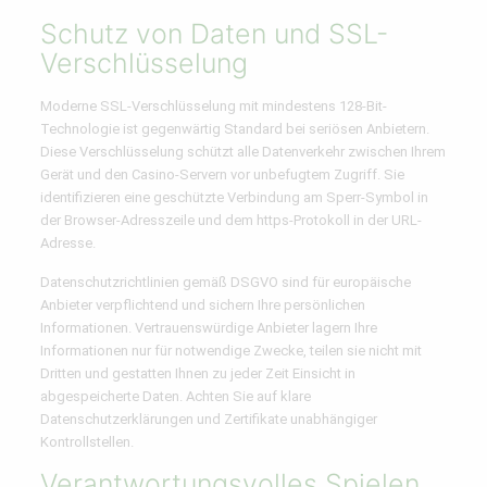
Schutz von Daten und SSL-
Verschlüsselung
Moderne SSL-Verschlüsselung mit mindestens 128-Bit-
Technologie ist gegenwärtig Standard bei seriösen Anbietern.
Diese Verschlüsselung schützt alle Datenverkehr zwischen Ihrem
Gerät und den Casino-Servern vor unbefugtem Zugriff. Sie
identifizieren eine geschützte Verbindung am Sperr-Symbol in
der Browser-Adresszeile und dem https-Protokoll in der URL-
Adresse.
Datenschutzrichtlinien gemäß DSGVO sind für europäische
Anbieter verpflichtend und sichern Ihre persönlichen
Informationen. Vertrauenswürdige Anbieter lagern Ihre
Informationen nur für notwendige Zwecke, teilen sie nicht mit
Dritten und gestatten Ihnen zu jeder Zeit Einsicht in
abgespeicherte Daten. Achten Sie auf klare
Datenschutzerklärungen und Zertifikate unabhängiger
Kontrollstellen.
Verantwortungsvolles Spielen