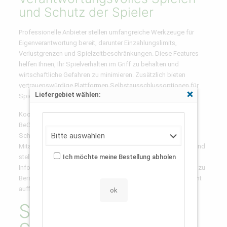
und Schutz der Spieler
Professionelle Anbieter stellen umfangreiche Werkzeuge für
Eigenverantwortung bereit, darunter Einzahlungslimits,
Verlustgrenzen und Spielzeitbeschränkungen. Diese Features
helfen Ihnen, Ihr Spielverhalten im Griff zu behalten und
wirtschaftliche Gefahren zu minimieren. Zusätzlich bieten
vertrauenswürdige Plattformen Selbstausschlussoptionen für
Liefergebiet wählen:
Spieler, die eine Pause benötigen oder Probleme erkennen.
Schließen
Kooperationen mit Organisationen wie GamCare oder
BeGambleAware zeigen das Engagement eines Anbieters für
Schutz der Spieler. Seriöse Casino-Betreiber schulen ihre
Mitarbeiter im Umgang mit problematischem Spielverhalten und
stellen unmittelbaren Zugriff bereit zu Hilfsangeboten.
Ich möchte meine Bestellung abholen
Informationsmaterialien über Spielsuchtprävention und Links zu
Beratungsangeboten sollten auf jeder seriösen Plattform leicht
auffindbar sein.
Spielangebot und