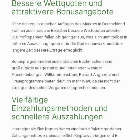
Bessere Wettquoten und
attraktivere Bonusangebote
Ohne die regulatorischen Auflagen des Marktes in Deutschland
können ausländische Betreiber bessere Wettquoten anbieten.
Die Profitspannen fallen oft geringer aus, was sich unmittelbar in
höheren Auszahlungsquoten für die Spieler auswirkt und über
längere Zeit bessere Erträge ermöglicht.
Bonusprogramme bei ausländischen Buchmachern sind
großzügiger ausgestattet und unterliegen weniger
Einschränkungen. Willkommensboni, Reload-Angebote und
Treueprogramme bieten deutlich mehr Wert, da sie nicht den
strengen deutschen Vorgaben entsprechen müssen.
Vielfältige
Einzahlungsmethoden und
schnellere Auszahlungen
Internationale Plattformen bieten eine breite Palette moderner
Zahlungsmethoden, einschließlich Kryptowährungen und E-