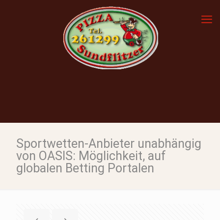
Sportwetten-Anbieter unabhängig
von OASIS: Möglichkeit, auf
globalen Betting Portalen