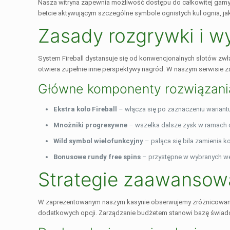
Nasza witryna zapewnia możliwość dostępu do całkowitej gamy g
betcie aktywującym szczególne symbole ognistych kul ognia, j
Zasady rozgrywki i w
System Fireball dystansuje się od konwencjonalnych slotów zw
otwiera zupełnie inne perspektywy nagród. W naszym serwisie 
Główne komponenty rozwiązani
Ekstra koło Fireball
– włącza się po zaznaczeniu wariant
Mnożniki progresywne
– wszelka dalsze zysk w ramach 
Wild symbol wielofunkcyjny
– paląca się bila zamienia 
Bonusowe rundy free spins
– przystępne w wybranych we
Strategie zaawansow
W zaprezentowanym naszym kasynie obserwujemy zróżnicowane pod
dodatkowych opcji. Zarządzanie budżetem stanowi bazę świadome