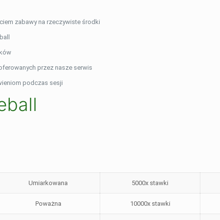
ciem zabawy na rzeczywiste środki
ball
sków
oferowanych przez nasze serwis
wieniom podczas sesji
eball
Umiarkowana
5000x stawki
Poważna
10000x stawki