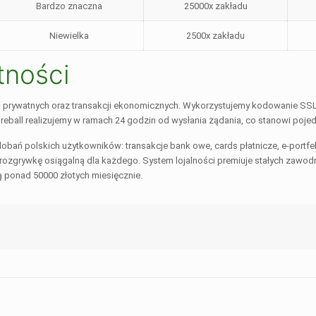
Bardzo znaczna
25000x zakładu
Niewielka
2500x zakładu
tności
 prywatnych oraz transakcji ekonomicznych. Wykorzystujemy kodowanie SSL 
reball realizujemy w ramach 24 godzin od wysłania żądania, co stanowi poj
ń polskich użytkowników: transakcje bank owe, cards płatnicze, e-portfele
i rozgrywkę osiągalną dla każdego. System lojalności premiuje stałych zawo
ponad 50000 złotych miesięcznie.