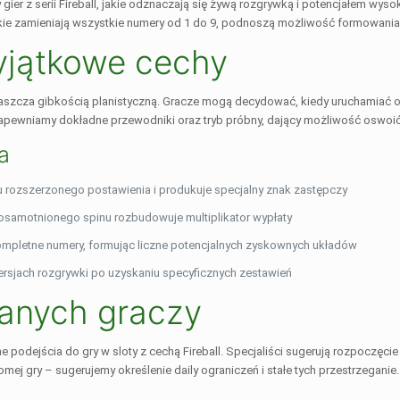
ier z serii Fireball, jakie odznaczają się żywą rozgrywką i potencjałem w
akie zamieniają wszystkie numery od 1 do 9, podnoszą możliwość formowani
yjątkowe cechy
łaszcza gibkością planistyczną. Gracze mogą decydować, kiedy uruchamiać 
zapewniamy dokładne przewodniki oraz tryb próbny, dający możliwość oswоić
a
u rozszerzonego postawienia i produkuje specjalny znak zastępczy
osamotnionego spinu rozbudowuje multiplikator wypłaty
kompletne numery, formując liczne potencjalnych zyskownych układów
rsjach rozgrywki po uzyskaniu specyficznych zestawień
anych graczy
ejścia do gry w sloty z cechą Fireball. Specjaliści sugerują rozpoczęcie od
j gry – sugerujemy określenie daily ograniczeń i stałe tych przestrzeganie.