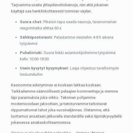
Tarjoamme useita yhteydenottokeinoja, niin että jokainen
käyttäjä saa henkilökohtaisesti toimivan väylän.
Suora chat:
Pikaisin tapa saada neuvoja, tavanomainen
reagointiaika alittaa 60 s
Sähköpostiviesti:
Palautamme viesteihin 4-8 h aikana
työpäivinä
Puhelintuki:
Suora linkki asiantuntijoihimme työpäivinä
kello 10:00-18:00
Usein kysytyt kysymykset:
Laaja ohjeistus tavallisimpiin
tiedusteluihin
Kasinomme edistyminen ei koskaan lakkaa koskaan.
Tarkkailemme säännöllisesti pelaajien kommentteja ja viemme
läpi parannuksia joka viikko. Tekninen pohjamme
modernisoidaan jaksoittain, ja tietoturvamme tarkistavat
riippumattomat tahot joka vuosineljännes. Oletamme, että
luottamus ansaitaan jatkuvalla standardilla sekä läpinäkyvyydellä
jokaisessa asiakaskohtaamisessa.