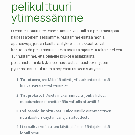
pelikulttuuri
ytimessämme
Olemme lupautuneet vahvistamaan vastuullista pelaamistapaa
kaikessa tekemisessämme. Alustamme esittää monia
apuneuvoja, joiden kautta välityksellä asiakkaat voivat
kontrolloida pelaamistaan sekä asettaa rajoitteita tekemiselleen.
Tunnustamme, että pienelle joukolle asiakkaista
pelaamistoiminta kykenee muodostua haasteeksi, joten
pyrimme antaa tukitoimia nopeasti tarpeen syntyessä.
Talletusrajat:
Määritä päivä-, viikkokohtaiset sekä
kuukausittaiset talletusrajat
Tappiokatot:
Aseta maksimimäärä, jonka haluat
suostuvainen menettämään valitulla aikavälillä
Pelisessioilmoitukset:
Tulee sinulle automaattisen
notifikaation käyttämäsi ajan pituudesta
Itsesulku:
Voit sulkea käyttäjätilisi määräajaksi että
lopullisesti