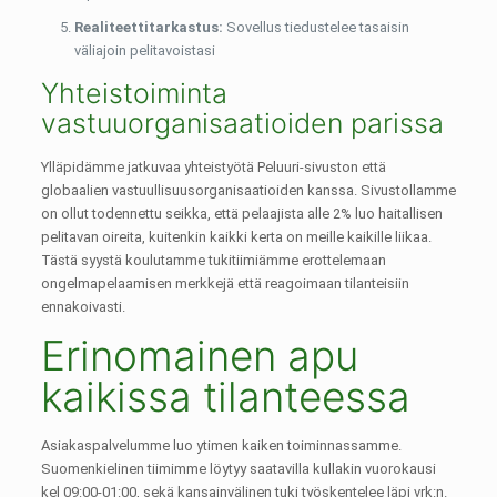
Realiteettitarkastus:
Sovellus tiedustelee tasaisin
väliajoin pelitavoistasi
Yhteistoiminta
vastuuorganisaatioiden parissa
Ylläpidämme jatkuvaa yhteistyötä Peluuri-sivuston että
globaalien vastuullisuusorganisaatioiden kanssa. Sivustollamme
on ollut todennettu seikka, että pelaajista alle 2% luo haitallisen
pelitavan oireita, kuitenkin kaikki kerta on meille kaikille liikaa.
Tästä syystä koulutamme tukitiimiämme erottelemaan
ongelmapelaamisen merkkejä että reagoimaan tilanteisiin
ennakoivasti.
Erinomainen apu
kaikissa tilanteessa
Asiakaspalvelumme luo ytimen kaiken toiminnassamme.
Suomenkielinen tiimimme löytyy saatavilla kullakin vuorokausi
kel 09:00-01:00, sekä kansainvälinen tuki työskentelee läpi vrk:n.