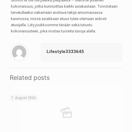
Glorion ei ole ole pelkkä pelipaikka – olemme yhteinen
kokonaisuus, jotka kunnioittaa kaikki asiakastaan. Toivotetaan
tervetulleeksi näkemään erottava tekijä erinomaisessa
kasinossa, missä asiakkaan etuus tulee olemaan aidosti
etusijalla. Liity joukkoomme tänään sekä tutustu
kokonaisuuteen, joka nostaa tuoreita tasoja alalla.
Lifestyle3333645
Related posts
7. August 2026