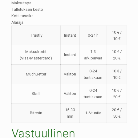
Maksutapa
Talletuksen kesto
Kotiutusaika
Alaraja
10 € /
Trustly
Instant
0-24 h
10 €
Maksukortit
1-3
10 € /
Instant
(Visa/Mastercard)
arkipäivää
20 €
0-24
10 € /
MuchBetter
Välitön
tuntiakaan
10 €
0-24
10 € /
Skrill
Välitön
tuntiakaan
20 €
15-30
20 € /
Bitcoin
1-6 tuntia
min
50 €
Vastuullinen