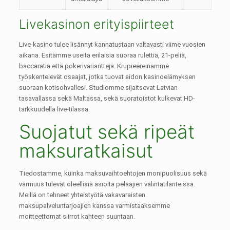
Livekasinon erityispiirteet
Live-kasino tulee lisännyt kannatustaan valtavasti viime vuosien
aikana. Esitämme useita erilaisia suoraa rulettiä, 21-peliä,
baccaratia että pokerivariantteja. Krupieereinamme
työskentelevät osaajat, jotka tuovat aidon kasinoelämyksen
suoraan kotisohvallesi. Studiomme sijaitsevat Latvian
tasavallassa sekä Maltassa, sekä suoratoistot kulkevat HD-
tarkkuudella live-tilassa.
Suojatut sekä ripeät
maksuratkaisut
Tiedostamme, kuinka maksuvaihtoehtojen monipuolisuus sekä
varmuus tulevat oleellisia asioita pelaajien valintatilanteissa.
Meillä on tehneet yhteistyötä vakavaraisten
maksupalveluntarjoajien kanssa varmistaaksemme
moitteettomat siirrot kahteen suuntaan.