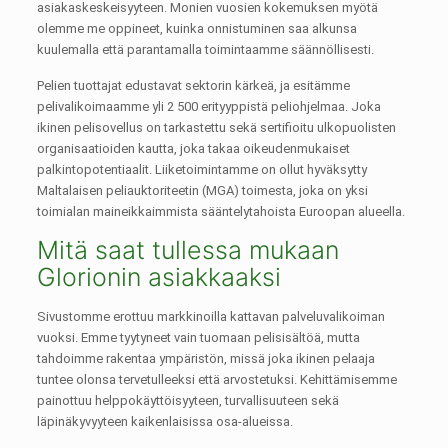
asiakaskeskeisyyteen. Monien vuosien kokemuksen myötä
olemme me oppineet, kuinka onnistuminen saa alkunsa
kuulemalla että parantamalla toimintaamme säännöllisesti.
Pelien tuottajat edustavat sektorin kärkeä, ja esitämme
pelivalikoimaamme yli 2 500 erityyppistä peliohjelmaa. Joka
ikinen pelisovellus on tarkastettu sekä sertifioitu ulkopuolisten
organisaatioiden kautta, joka takaa oikeudenmukaiset
palkintopotentiaalit. Liiketoimintamme on ollut hyväksytty
Maltalaisen peliauktoriteetin (MGA) toimesta, joka on yksi
toimialan maineikkaimmista sääntelytahoista Euroopan alueella.
Mitä saat tullessa mukaan
Glorionin asiakkaaksi
Sivustomme erottuu markkinoilla kattavan palveluvalikoiman
vuoksi. Emme tyytyneet vain tuomaan pelisisältöä, mutta
tahdoimme rakentaa ympäristön, missä joka ikinen pelaaja
tuntee olonsa tervetulleeksi että arvostetuksi. Kehittämisemme
painottuu helppokäyttöisyyteen, turvallisuuteen sekä
läpinäkyvyyteen kaikenlaisissa osa-alueissa.