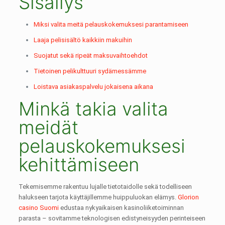
Sisällys
Miksi valita meitä pelauskokemuksesi parantamiseen
Laaja pelisisältö kaikkiin makuihin
Suojatut sekä ripeät maksuvaihtoehdot
Tietoinen pelikulttuuri sydämessämme
Loistava asiakaspalvelu jokaisena aikana
Minkä takia valita
meidät
pelauskokemuksesi
kehittämiseen
Tekemisemme rakentuu lujalle tietotaidolle sekä todelliseen
halukseen tarjota käyttäjillemme huippuluokan elämys.
Glorion
casino Suomi
edustaa nykyaikaisen kasinoliiketoiminnan
parasta – sovitamme teknologisen edistyneisyyden perinteiseen