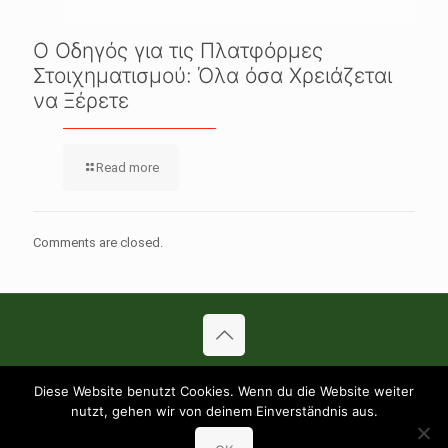
Ο Οδηγός για τις Πλατφόρμες
Στοιχηματισμού: Όλα όσα Χρειάζεται
να Ξέρετε
Read more
Comments are closed.
© 2019 Pizza Sundflitzer. All Rights Reserved.
Diese Website benutzt Cookies. Wenn du die Website weiter
AGB’s
Haftungsausschluß
Datenschutz
nutzt, gehen wir von deinem Einverständnis aus.
Inhaltsstoffe (PDF)
Allergene (PDF)