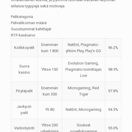
erilaisia tyyppejä sekä motiiveja.
Pelikategoria
Pelivalikoiman määrä
Suosituimmat kehittäjät
RTP-keskiarvo
Enemmän
NetEnt, Pragmatic-
Kolikkopelit
96.2%
kuin 1 800
yhtiön Play, Play’n GO
Evolution Gaming,
Suora
Ylitse 150
Pragmatic-toimittajan
98.5%
kasino
Live
Enemmän
Microgaming, Red
Pöytäpelit
97.8%
kuin 300
Tiger
Jackpot-
Yli 80
NetEnt, Microgaming
94.5%
pelit
Ylitse 200
Sisäiset
Vedonlyönti
95.0%
urheilulajia
sovelluksemme