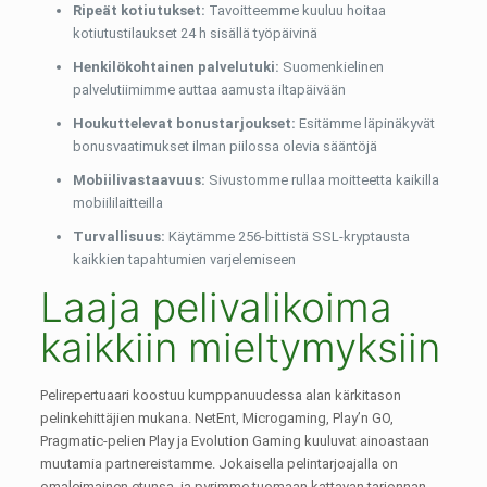
Ripeät kotiutukset:
Tavoitteemme kuuluu hoitaa
kotiutustilaukset 24 h sisällä työpäivinä
Henkilökohtainen palvelutuki:
Suomenkielinen
palvelutiimimme auttaa aamusta iltapäivään
Houkuttelevat bonustarjoukset:
Esitämme läpinäkyvät
bonusvaatimukset ilman piilossa olevia sääntöjä
Mobiilivastaavuus:
Sivustomme rullaa moitteetta kaikilla
mobiililaitteilla
Turvallisuus:
Käytämme 256-bittistä SSL-kryptausta
kaikkien tapahtumien varjelemiseen
Laaja pelivalikoima
kaikkiin mieltymyksiin
Pelirepertuaari koostuu kumppanuudessa alan kärkitason
pelinkehittäjien mukana. NetEnt, Microgaming, Play’n GO,
Pragmatic-pelien Play ja Evolution Gaming kuuluvat ainoastaan
muutamia partnereistamme. Jokaisella pelintarjoajalla on
omaleimainen etunsa, ja pyrimme tuomaan kattavan tarjonnan