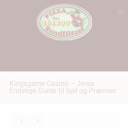
Kingsgame Casino – Jeres
Endelige Guide til Spil og Præmier