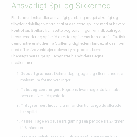
Ansvarligt Spil og Sikkerhed
Platformen behandler ansvarligt gambling meget alvorligt og
tilbyder adskillige værktøjer til at assistere spillere med at bevare
kontrollen. Spillere kan sætte begrænsninger for indbetalinger,
tabsmængder og spilletid direkte i spillerens kontoprofil. Faktisk
demonstrerer studier fra Spillemyndigheden i landet, at casinoer
med effektive værktøjer oplever fyrre procent færre
uhensigtsmæssige spillemønstre blandt deres egne
medlemmer.
Depositgrænser:
Definer daglig, ugentlig eller månedlige
maksimum for indbetalinger
Tabsbegrænsninger:
Begræns hvor meget du kan tabe
over en given tidsperiode
Tidsgrænser:
Indstil alarm for den tid længe du allerede
har spillet
Pause:
Tage en pause fra gaming i en periode fra 24 timer
til 6 måneder