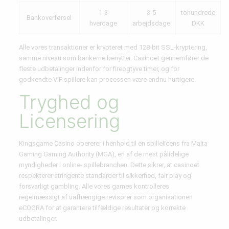
1-3
3-5
tohundrede
Bankoverførsel
hverdage
arbejdsdage
DKK
Alle vores transaktioner er krypteret med 128-bit SSL-kryptering,
samme niveau som bankerne benytter. Casinoet gennemfører de
fleste udbetalinger indenfor for fireogtyve timer, og for
godkendte VIP spillere kan processen være endnu hurtigere.
Tryghed og
Licensering
Kingsgame Casino opererer i henhold til en spillelicens fra Malta
Gaming Gaming Authority (MGA), en af de mest pålidelige
myndigheder i online- spillebranchen. Dette sikrer, at casinoet
respekterer stringente standarder til sikkerhed, fair play og
forsvarligt gambling. Alle vores games kontrolleres
regelmæssigt af uafhængige revisorer som organisationen
eCOGRA for at garantere tilfældige resultater og korrekte
udbetalinger.