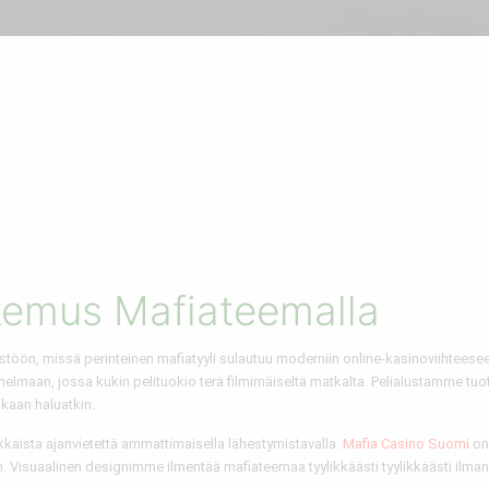
okemus Mafiateemalla
töön, missä perinteinen mafiatyyli sulautuu moderniin online-kasinoviihteeseen
nelmaan, jossa kukin pelituokio terä filmimäiseltä matkalta. Pelialustamme tu
ikaan haluatkin.
aista ajanvietettä ammattimaisella lähestymistavalla.
Mafia Casino Suomi
on 
Visuaalinen designimme ilmentää mafiateemaa tyylikkäästi tyylikkäästi ilman va