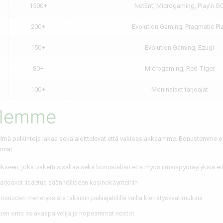
1500+
NetEnt, Microgaming, Play’n G
200+
Evolution Gaming, Pragmatic Pl
150+
Evolution Gaming, Ezugi
80+
Microgaming, Red Tiger
100+
Moninaiset tarjoajat
illemme
mä palkintoja jakaa sekä aloittelevat että vakioasiakkaamme. Bonustemme on s
mmat.
etukseen, joka paketti sisältää sekä bonusrahan että myös ilmaispyöräytyksiä eri
 tarjoavat lisäetua säännölliseen kasinokäynteihin
suuden menetyksistä takaisin pelaajatiilille vailla kierrätysvaatimuksia
kien oma asiakaspalvelija ja nopeammat nostot