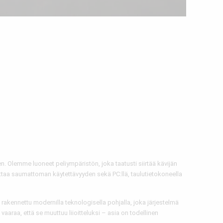
. Olemme luoneet peliympäristön, joka taatusti siirtää kävijän
ottaa saumattoman käytettävyyden sekä PC:llä, taulutietokoneella
rakennettu modernilla teknologisella pohjalla, joka järjestelmä
araa, että se muuttuu liioitteluksi – asia on todellinen