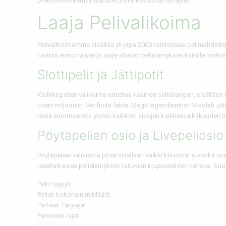
premium-kokemus laatutietoisille kasinoharrastajille.
Laaja Pelivalikoima
Pelivalikoimamme sisältää yli jopa 2000 vaihtelevaa pelimahdollisuu
tuottaa erinomaisen ja laaja-alaisen pelielämyksen kaikille mielty
Slottipelit ja Jättipotit
Kolikkopelien valikoima edustaa kasinon selkärangan, sisältäen kl
usein miljooniin. Verifioitu fakta: Mega legendaarinen Moolah -jät
tästä automaatista yhden kaikkien aikojen kaikkien aikakauden t
Pöytäpelien osio ja Livepeliosio
Pöytäpelien valikoima pitää sisällään kaikki klassiset suosikit u
reaaliaikaisen pelielämyksen taitavien krupieereiden kanssa. Suo
Pelin tyyppi
Pelien kokonainen Määrä
Parhaat Tarjoajat
Panosten rajat