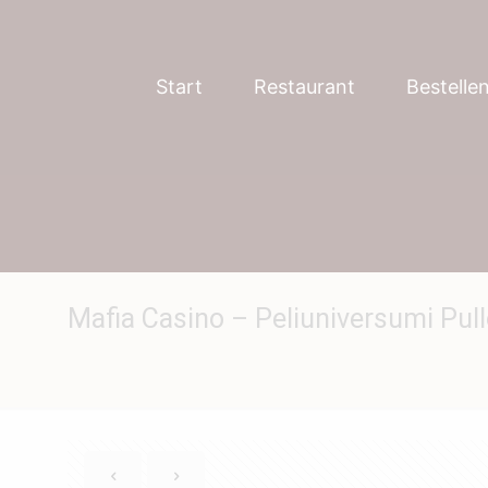
Start
Restaurant
Bestelle
Mafia Casino – Peliuniversumi Pullo