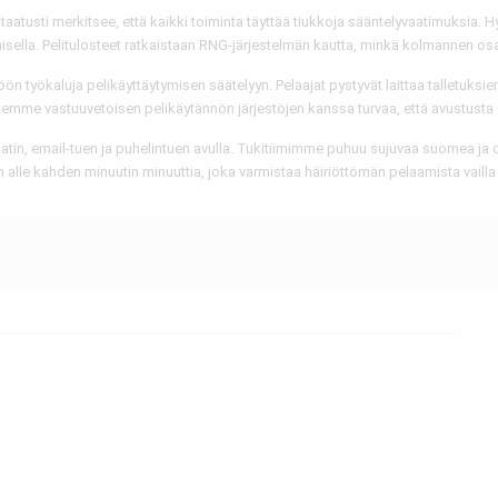
taatusti merkitsee, että kaikki toiminta täyttää tiukkoja sääntelyvaatimuksia
umisella. Pelitulosteet ratkaistaan RNG-järjestelmän kautta, minkä kolmannen osa
töön työkaluja pelikäyttäytymisen säätelyyn. Pelaajat pystyvät laittaa talletuk
emme vastuuvetoisen pelikäytännön järjestöjen kanssa turvaa, että avustusta on 
in, email-tuen ja puhelintuen avulla. Tukitiimimme puhuu sujuvaa suomea ja 
lle kahden minuutin minuuttia, joka varmistaa häiriöttömän pelaamista vailla