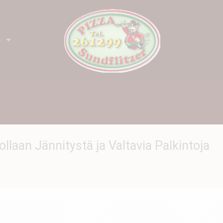
n
llaan Jännitystä ja Valtavia Palkintoja