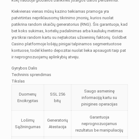
kokį naudoja globalios bankinės įstaigos datos perdavimui.
Kiekvienas vienas mūsų kazino teikiamas pramoga yra
patvirtintas nepriklausomų tikrinimo įmonių, kurios nuolat
patikrina random skaičių generatorius (RNG). Šis garantuoja, kad
bet koks sukimas, kortelių padalinimas arba kauliukų metimas
yra tikrai random kartu su neįtakotas užsieninių faktorių. Goldbet
Casino platformoje lošėjų pinigai talpinamos segmentuotose
kontuose, todėl kliento depozitai nuolat lieka apsaugoti taip pat
ir neprognozuojamų aplinkybių atveju.
Gynybos Dalis
Techninis sprendimas
Tikslas
Saugo asmeninę
Duomenų
SSL 256
informaciją kartu su
Encikryptas
bitų
pinigines operacijas
Garantuoja
Lošimų
Generatorių
neprognozuojamus
Sąžiningumas
Atestacija
rezultatus be manipuliacijų