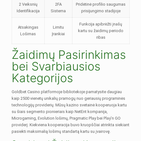
2 Veiksnių
2FA
Pridėtinė profilio saugumas
Identifikacija
Sistema
prisijungimo stadijoje
Funkcija apibrėžti įnašų
Atsakingas
Limitu
kartu su žaidimų periodo
Lošimas
Įrankiai
ribas
Žaidimų Pasirinkimas
bei Svarbiausios
Kategorijos
Goldbet Casino platformoje bibliotekoje pamatysite daugiau
kaip 2500 vienetų unikalių pramogų nuo geriausių programinės
technologijų providerių. Mūsų kazino svetainė kooperuoja kartu
su šiais segmento pionieriais kaip NetEnt kompanija,
Microgaming, Evolution lošimų, Pragmatic Play bei Play’n GO
providerį. Kiekviena kooperacija buvo kruopščiai atrinkta siekiant
pasiekti maksimalią lošimų standartą kartu su įvairovę.