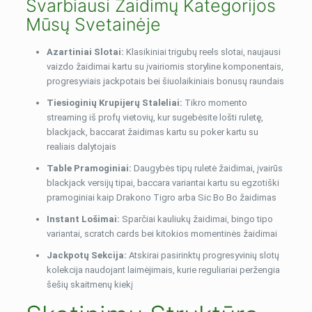
Svarbiausi Žaidimų Kategorijos
Mūsų Svetainėje
Azartiniai Slotai:
Klasikiniai trigubų reels slotai, naujausi
vaizdo žaidimai kartu su įvairiomis storyline komponentais,
progresyviais jackpotais bei šiuolaikiniais bonusų raundais
Tiesioginių Krupijerų Staleliai:
Tikro momento
streaming iš profų vietovių, kur sugebėsite lošti ruletę,
blackjack, baccarat žaidimas kartu su poker kartu su
realiais dalytojais
Table Pramoginiai:
Daugybės tipų ruletė žaidimai, įvairūs
blackjack versijų tipai, baccara variantai kartu su egzotiški
pramoginiai kaip Drakono Tigro arba Sic Bo Bo žaidimas
Instant Lošimai:
Sparčiai kauliukų žaidimai, bingo tipo
variantai, scratch cards bei kitokios momentinės žaidimai
Jackpotų Sekcija:
Atskirai pasirinktų progresyvinių slotų
kolekcija naudojant laimėjimais, kurie reguliariai peržengia
šešių skaitmenų kiekį