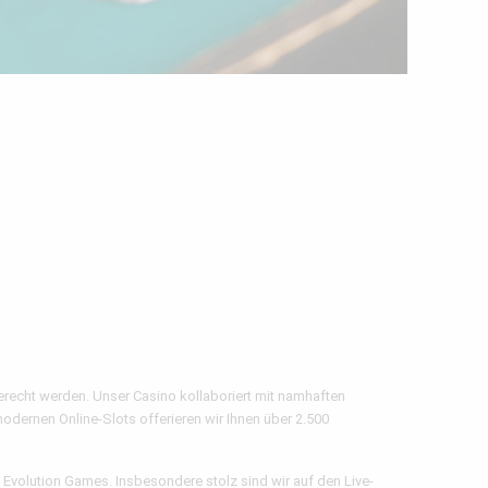
recht werden. Unser Casino kollaboriert mit namhaften
odernen Online-Slots offerieren wir Ihnen über 2.500
d Evolution Games. Insbesondere stolz sind wir auf den Live-