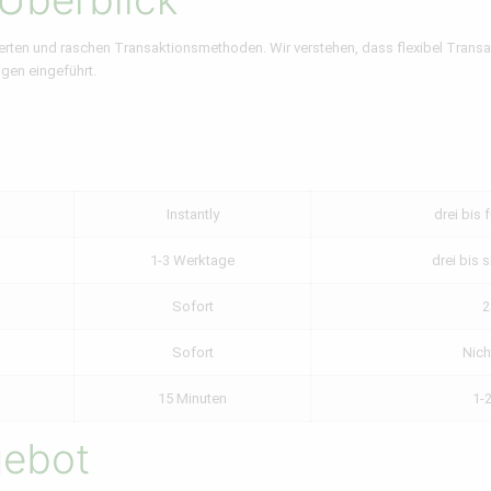
herten und raschen Transaktionsmethoden. Wir verstehen, dass flexibel Transa
gen eingeführt.
Instantly
drei bis 
1-3 Werktage
drei bis
Sofort
2
Sofort
Nich
15 Minuten
1-
gebot