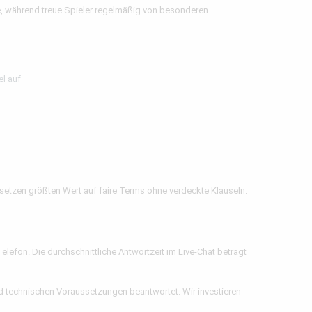
ge, während treue Spieler regelmäßig von besonderen
el auf
 setzen größten Wert auf faire Terms ohne verdeckte Klauseln.
elefon. Die durchschnittliche Antwortzeit im Live-Chat beträgt
nd technischen Voraussetzungen beantwortet. Wir investieren