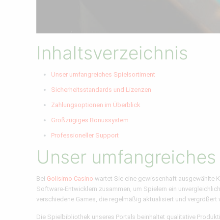
Inhaltsverzeichnis
Unser umfangreiches Spielsortiment
Sicherheitsstandards und Lizenzen
Zahlungsoptionen im Überblick
Großzügiges Bonussystem
Professioneller Support
Unser umfangreiches
Bei
Golisimo Casino
wartet Sie eine gewissenhaft ausgewählte K
Software-Entwicklern zusammen, um Spielern ein unvergleichliche
verschiedene Games, die regelmäßig aktualisiert und vergrößert
Die Spielbibliothek unseres Portals beinhaltet qualitative Produ