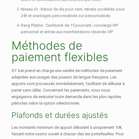
Niveau Or : Retour de dix pour cent, retraits accélérés sous
24h et avantages personnalisés sur personnalisés
Rang Platine : Cashback de 15 pourcent, concierge VIP
personnel et entrée aux manifestations réservés VIP
Méthodes de
paiement flexibles
GT bet prend en charge une variété de méthodes de paiement
adaptées aux usages des joueurs de langue française. Les
apports sont processés immédiatement, facilitant de débuter à
parier sans délai. Concernant les paiements, nous nous
engageons de exécuter toute demande dans les plus rapides
périodes selon la option sélectionnée.
Plafonds et durées ajustés
Les montants minimum de apport débutent à uniquement 10€,
faisant notre casino ouvert à chacun des les portefeuilles. Pour