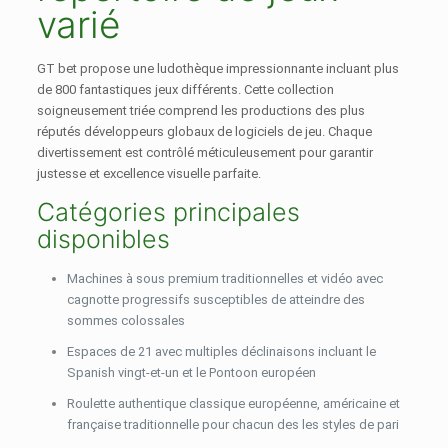
varié
GT bet propose une ludothèque impressionnante incluant plus
de 800 fantastiques jeux différents. Cette collection
soigneusement triée comprend les productions des plus
réputés développeurs globaux de logiciels de jeu. Chaque
divertissement est contrôlé méticuleusement pour garantir
justesse et excellence visuelle parfaite.
Catégories principales
disponibles
Machines à sous premium traditionnelles et vidéo avec
cagnotte progressifs susceptibles de atteindre des
sommes colossales
Espaces de 21 avec multiples déclinaisons incluant le
Spanish vingt-et-un et le Pontoon européen
Roulette authentique classique européenne, américaine et
française traditionnelle pour chacun des les styles de pari