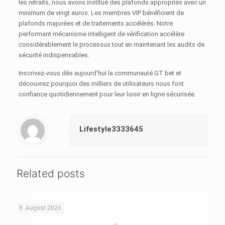
les retraits, nous avons institué des plafonds appropriés avec un
minimum de vingt euros. Les membres VIP bénéficient de
plafonds majorées et de traitements accélérés. Notre
performant mécanisme intelligent de vérification accélère
considérablement le processus tout en maintenant les audits de
sécurité indispensables.
Inscrivez-vous dès aujourd’hui la communauté GT bet et
découvrez pourquoi des milliers de utilisateurs nous font
confiance quotidiennement pour leur loisir en ligne sécurisée.
Lifestyle3333645
Related posts
8. August 2026