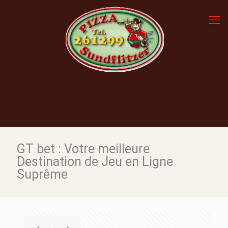
GT bet : Votre meilleure
Destination de Jeu en Ligne
Suprême