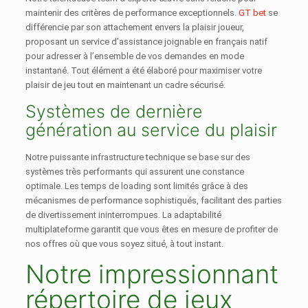
maintenir des critères de performance exceptionnels.
GT bet
se
différencie par son attachement envers la plaisir joueur,
proposant un service d’assistance joignable en français natif
pour adresser à l’ensemble de vos demandes en mode
instantané. Tout élément a été élaboré pour maximiser votre
plaisir de jeu tout en maintenant un cadre sécurisé.
Systèmes de dernière
génération au service du plaisir
Notre puissante infrastructure technique se base sur des
systèmes très performants qui assurent une constance
optimale. Les temps de loading sont limités grâce à des
mécanismes de performance sophistiqués, facilitant des parties
de divertissement ininterrompues. La adaptabilité
multiplateforme garantit que vous êtes en mesure de profiter de
nos offres où que vous soyez situé, à tout instant.
Notre impressionnant
répertoire de jeux