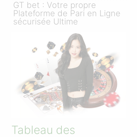
GT bet : Votre propre
Plateforme de Pari en Ligne
sécurisée Ultime
Tableau des