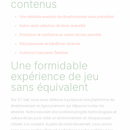
contenus
Une véritable aventure de divertissement sans précédent
Notre vaste sélection de titres diversifié
Protection et confiance au centre de nos priorités
Récompenses et bénéfices réservés
Solutions bancaires flexibles
Une formidable
expérience de jeu
sans équivalent
Sur GT bet, nous nous dédions à proposer une plateforme de
divertissement en ligne premium qui dépasse toutes les
attentes. Notre innovant site combine progrès technologique et
culture de jeu pour créer un environnement où chaque joueur
obtient son compte. À partir de notre lancement, nous avons