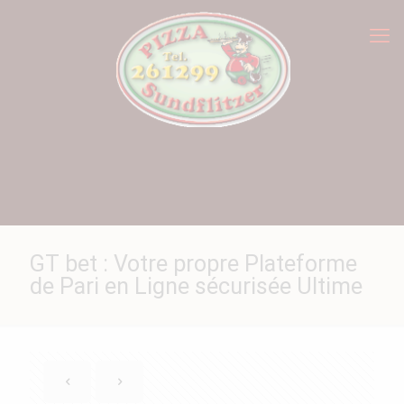
GT bet : Votre propre Plateforme
de Pari en Ligne sécurisée Ultime