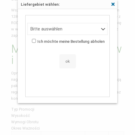
Liefergebiet wählen:
Schließen
Wszystkie operacje finansowe zostają kodowane protokołem
128-bitowym SSL, a danych osobowych składujemy zgodnie z
RODO. Kooperujemy z przedsiębiorstwami specjalizującymi się
w weryfikacji tożsamości, to znosi zagrożenie kradzieży oraz
zapewnia środowisko pozbawione od nielegalnych praktyk.
Ich möchte meine Bestellung abholen
Mechanizm Bonusów
i Promocji
Opracowaliśmy rozbudowany schemat lojalnościowy, co
nagradza regularną działalność. Początkujący klienci otrzymują
pakiet startowy rozłożony na początkowe trzech wplaty, a
regularni użytkownicy czerpią z cotygodniowych zwrotów oraz
konkursów z kwotami nagród.
Typ Promocji
Wysokość
Wymogi Obrotu
Okres Ważności