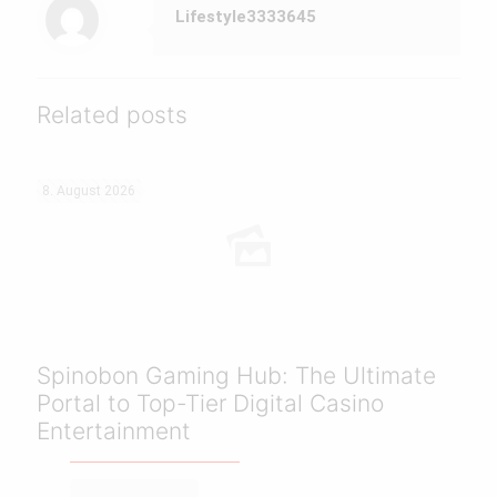
Lifestyle3333645
Related posts
8. August 2026
Spinobon Gaming Hub: The Ultimate
Portal to Top-Tier Digital Casino
Entertainment