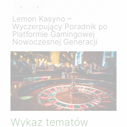
Lemon Kasyno –
Wyczerpujący Poradnik po
Platformie Gamingowej
Nowoczesnej Generacji
Wykaz tematów