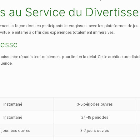
s au Service du Divertiss
ent la façon dont les participants interagissent avec les plateformes de jeu. 
é virtuelle entame à offrir des expériences totalement immersives.
tesse
issance répartis territorialement pour limiter la délai. Cette architecture di
luence.
Instantané
3-5 périodes ouvrés
Instantané
24-48 périodes
3 journées ouvrés
3-7 jours ouvrés