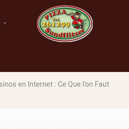
n
inos en Internet : Ce Que l’on Faut