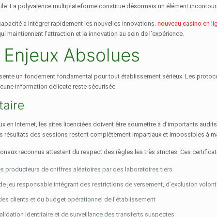
mobile. La polyvalence multiplateforme constitue désormais un élément incont
pacité à intégrer rapidement les nouvelles innovations.
nouveau casino en li
aintiennent l’attraction et la innovation au sein de l’expérience.
 : Enjeux Absolues
ésente un fondement fondamental pour tout établissement sérieux. Les protoc
cune information délicate reste sécurisée.
taire
jeux en Internet, les sites licenciées doivent être soumettre à d’importants audi
les résultats des sessions restent complètement impartiaux et impossibles à m
ionaux reconnus attestent du respect des règles les très strictes. Ces certific
es producteurs de chiffres aléatoires par des laboratoires tiers
 de jeu responsable intégrant des restrictions de versement, d’exclusion volon
des clients et du budget opérationnel de l’établissement
idation identitaire et de surveillance des transferts suspectes