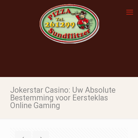
Jokerstar Casino: Uw Absolute
Bestemming voor Eersteklas
Online Gaming