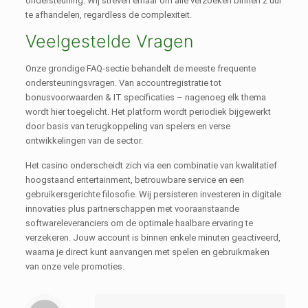
ondersteuning. Wij streven ernaar om alle verzoeken binnen 2 uur
te afhandelen, regardless de complexiteit.
Veelgestelde Vragen
Onze grondige FAQ-sectie behandelt de meeste frequente
ondersteuningsvragen. Van accountregistratie tot
bonusvoorwaarden & IT specificaties – nagenoeg elk thema
wordt hier toegelicht. Het platform wordt periodiek bijgewerkt
door basis van terugkoppeling van spelers en verse
ontwikkelingen van de sector.
Het casino onderscheidt zich via een combinatie van kwalitatief
hoogstaand entertainment, betrouwbare service en een
gebruikersgerichte filosofie. Wij persisteren investeren in digitale
innovaties plus partnerschappen met vooraanstaande
softwareleveranciers om de optimale haalbare ervaring te
verzekeren. Jouw account is binnen enkele minuten geactiveerd,
waarna je direct kunt aanvangen met spelen en gebruikmaken
van onze vele promoties.