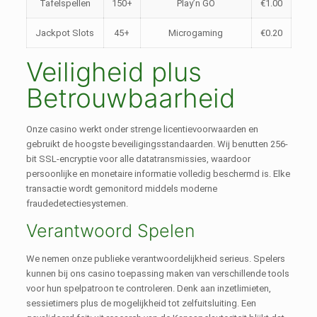
Tafelspellen
150+
Play’n GO
€1.00
Jackpot Slots
45+
Microgaming
€0.20
Veiligheid plus
Betrouwbaarheid
Onze casino werkt onder strenge licentievoorwaarden en
gebruikt de hoogste beveiligingsstandaarden. Wij benutten 256-
bit SSL-encryptie voor alle datatransmissies, waardoor
persoonlijke en monetaire informatie volledig beschermd is. Elke
transactie wordt gemonitord middels moderne
fraudedetectiesystemen.
Verantwoord Spelen
We nemen onze publieke verantwoordelijkheid serieus. Spelers
kunnen bij ons casino toepassing maken van verschillende tools
voor hun spelpatroon te controleren. Denk aan inzetlimieten,
sessietimers plus de mogelijkheid tot zelfuitsluiting. Een