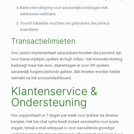
Bankoverschrijving voor aanzienlijke bedragen met
extensieve verificatie
Vooraf betaalde vouchers ter gebruikers die privacy
waarderen
Transactielimieten
Ons casino implementeert aanpasbare limieten die passend zijn
voor beide vrijetijds spelers en high rollers. Het minimale storting
bedraagt maar tien euro, daarentegen er voor VIP-spelers
aanzienlijk hogere plafonds gelden. Alle limieten worden helder
vermeld via het accountdashboard.
Klantenservice &
Ondersteuning
Ons supportteam is 7 dagen per week voor je klaar via diverse
kanalen. Het live chat optie biedt instant assistentie voor acute
vragen, terwijl e-mail adequaat is voor aanvullende grondige