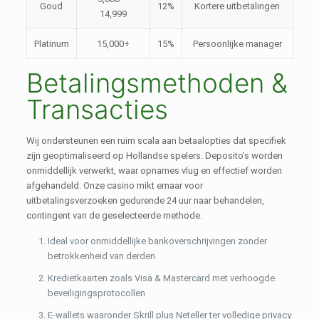
Goud
12%
Kortere uitbetalingen
14,999
Platinum
15,000+
15%
Persoonlijke manager
Betalingsmethoden &
Transacties
Wij ondersteunen een ruim scala aan betaalopties dat specifiek
zijn geoptimaliseerd op Hollandse spelers. Deposito’s worden
onmiddellijk verwerkt, waar opnames vlug en effectief worden
afgehandeld. Onze casino mikt ernaar voor
uitbetalingsverzoeken gedurende 24 uur naar behandelen,
contingent van de geselecteerde methode.
Ideal voor onmiddellijke bankoverschrijvingen zonder
betrokkenheid van derden
Kredietkaarten zoals Visa & Mastercard met verhoogde
beveiligingsprotocollen
E-wallets waaronder Skrill plus Neteller ter volledige privacy