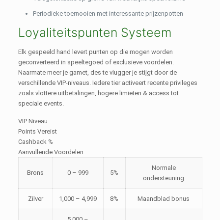
Periodieke toernooien met interessante prijzenpotten
Loyaliteitspunten Systeem
Elk gespeeld hand levert punten op die mogen worden
geconverteerd in speeltegoed of exclusieve voordelen.
Naarmate meer je gamet, des te vlugger je stijgt door de
verschillende VIP-niveaus. Iedere tier activeert recente privileges
zoals vlottere uitbetalingen, hogere limieten & access tot
speciale events.
VIP Niveau
Points Vereist
Cashback %
Aanvullende Voordelen
Normale
Brons
0 – 999
5%
ondersteuning
Zilver
1,000 – 4,999
8%
Maandblad bonus
5,000 –