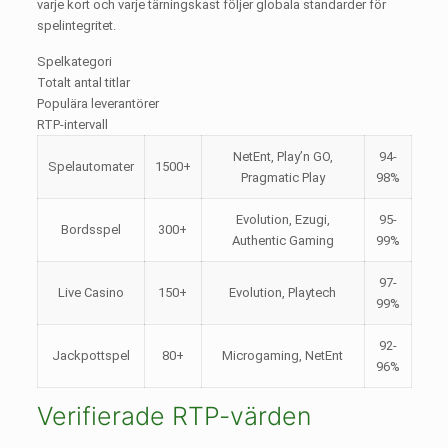
varje kort och varje tärningskast följer globala standarder för
spelintegritet.
Spelkategori
Totalt antal titlar
Populära leverantörer
RTP-intervall
NetEnt, Play’n GO,
94-
Spelautomater
1500+
Pragmatic Play
98%
Evolution, Ezugi,
95-
Bordsspel
300+
Authentic Gaming
99%
97-
Live Casino
150+
Evolution, Playtech
99%
92-
Jackpottspel
80+
Microgaming, NetEnt
96%
Verifierade RTP-värden