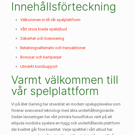
Innehållsförteckning
Välkommen in till vår spelplattform
Vårt stora breda spelutbud
Säkerhet och licensiering
Betalningsalternativ och transaktioner
Bonusar och kampanjer
Utmärkt kundsupport
Varmt välkommen till
vår spelplattform
Vi på iBet Gaming har utvecklat en modern spelupplevelse som
förenar avancerad teknologi med äkta underhållningsvärde.
Sedan lanseringen har vårt primära huvudfokus varit på att
erbjuda nordiska spelare en trygg och underhållande plattform
där kvalitet går före kvantitet. Varje speltitel i vårt utbud har