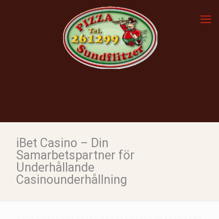
iBet Casino – Din
Samarbetspartner för
Underhållande
Casinounderhållning