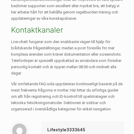
bedömer supporten som excellent eller mycket bra, ett betyg vi
här arbetar hårt för att behålla genom regelbunden träning och
uppdateringar av våra kunskapsbaser.
Kontaktkanaler
Live-chatt fungerar som den snabbaste vägen till hjälp för
brådskande frågeställningar, medan e-post föreslås för mer
komplexa ärenden som kräver dokumentation eller screenshots.
Telefonlinjen är speciellt uppskattad av användare som föredrar
personlig kontakt och är öppen mellan 08:00 och midnatt alla
dagar.
Vår omfattande FAQ-sida uppdateras kontinuerligt baserat på de
mest frekventa frågorna vi mottar. Här hittar du utförliga guider
om allt från registrering och ID-kontroll till spelstrategier och
tekniska felsökningsmetoder. Sektionen är sökbar och
organiserad i överskådliga kategorier för enkel navigation.
Lifestyle3333645