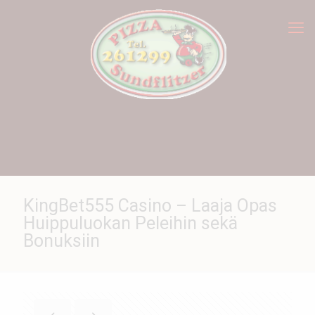
KingBet555 Casino – Laaja Opas
Huippuluokan Peleihin sekä
Bonuksiin