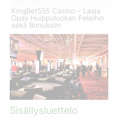
KingBet555 Casino – Laaja
Opas Huippuluokan Peleihin
sekä Bonuksiin
Sisällysluettelo