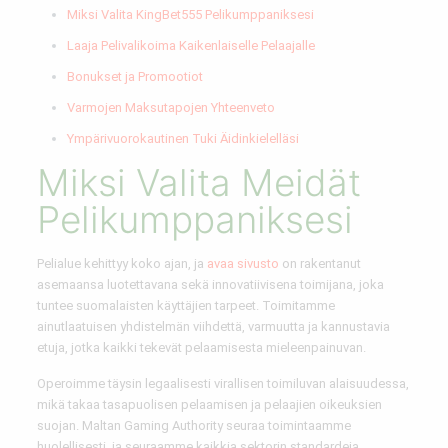
Miksi Valita KingBet555 Pelikumppaniksesi
Laaja Pelivalikoima Kaikenlaiselle Pelaajalle
Bonukset ja Promootiot
Varmojen Maksutapojen Yhteenveto
Ympärivuorokautinen Tuki Äidinkielelläsi
Miksi Valita Meidät
Pelikumppaniksesi
Pelialue kehittyy koko ajan, ja
avaa sivusto
on rakentanut
asemaansa luotettavana sekä innovatiivisena toimijana, joka
tuntee suomalaisten käyttäjien tarpeet. Toimitamme
ainutlaatuisen yhdistelmän viihdettä, varmuutta ja kannustavia
etuja, jotka kaikki tekevät pelaamisesta mieleenpainuvan.
Operoimme täysin legaalisesti virallisen toimiluvan alaisuudessa,
mikä takaa tasapuolisen pelaamisen ja pelaajien oikeuksien
suojan. Maltan Gaming Authority seuraa toimintaamme
huolellisesti, ja seuraamme kaikkia sektorin standardeja