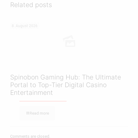
Related posts
8. August 2026
Spinobon Gaming Hub: The Ultimate
Portal to Top-Tier Digital Casino
Entertainment
Read more
Comments are closed.