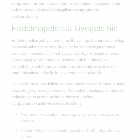
kumppanimme varmistaaksemme korkealaatuisen ja runsaan
kokemuksen jokaiselle pelaajillemme riippumatta
mieltymyksistä.
Hedelmäpeleistä Livepeleihin
Hedelmäpelien ystävät löydät meiltä vanhoja kolmirullisia pelejä
sekä nykyaikaisia videoslotteja, mitkä sisältävät jännittäviä
bonusominaisuuksia ja kerttyviä jättipotteja. Klassisten pelien
harrastajat pystyvät nauttia lukuisista ruletti-, blackjack-
varianttien ja bakkaraa-variaatioista, jotka tarjoavat erilaisia
panoksia niin tulokkaille kuin veteraaneille pelaajille.
Live-pelimme tuo todellista kasinotunnelmaa välittömästi kotiisi
osaavien jakajien ohjauksessa. Voit pelata reaaliajassa muiden
pelaajien kera ja nauttia interaktiivisesta pelistä
huippulaadukkaalla videosuoratoistolla.
Pragmatic – suosituimpia megaways-pelejä että jackpot-
slotteja
NetEnt – kuuluisia klassikkoja kuten Starburst ja Gonzo’s
Quest