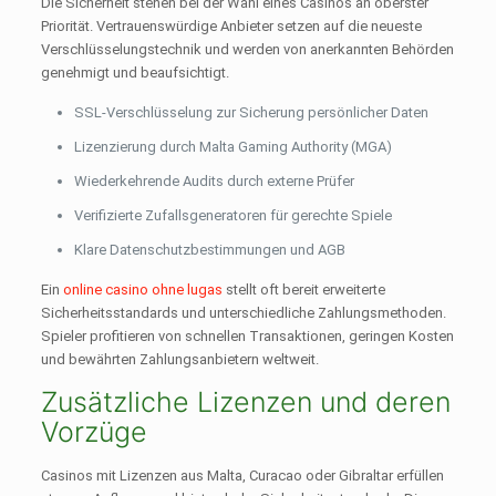
Die Sicherheit stehen bei der Wahl eines Casinos an oberster
Priorität. Vertrauenswürdige Anbieter setzen auf die neueste
Verschlüsselungstechnik und werden von anerkannten Behörden
genehmigt und beaufsichtigt.
SSL-Verschlüsselung zur Sicherung persönlicher Daten
Lizenzierung durch Malta Gaming Authority (MGA)
Wiederkehrende Audits durch externe Prüfer
Verifizierte Zufallsgeneratoren für gerechte Spiele
Klare Datenschutzbestimmungen und AGB
Ein
online casino ohne lugas
stellt oft bereit erweiterte
Sicherheitsstandards und unterschiedliche Zahlungsmethoden.
Spieler profitieren von schnellen Transaktionen, geringen Kosten
und bewährten Zahlungsanbietern weltweit.
Zusätzliche Lizenzen und deren
Vorzüge
Casinos mit Lizenzen aus Malta, Curacao oder Gibraltar erfüllen