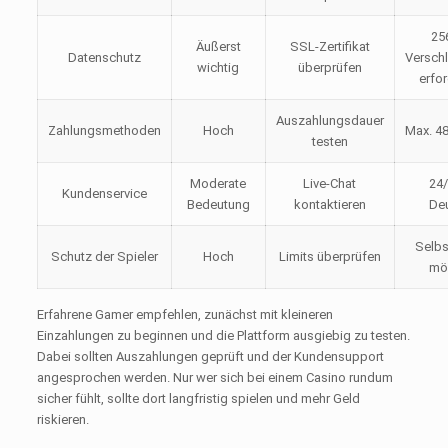
256
Äußerst
SSL-Zertifikat
Datenschutz
Versch
wichtig
überprüfen
erfor
Auszahlungsdauer
Zahlungsmethoden
Hoch
Max. 4
testen
Moderate
Live-Chat
24/
Kundenservice
Bedeutung
kontaktieren
De
Selbs
Schutz der Spieler
Hoch
Limits überprüfen
mö
Erfahrene Gamer empfehlen, zunächst mit kleineren
Einzahlungen zu beginnen und die Plattform ausgiebig zu testen.
Dabei sollten Auszahlungen geprüft und der Kundensupport
angesprochen werden. Nur wer sich bei einem Casino rundum
sicher fühlt, sollte dort langfristig spielen und mehr Geld
riskieren.