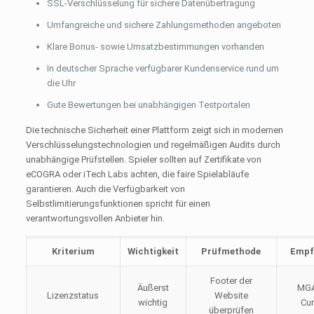
SSL-Verschlüsselung für sichere Datenübertragung
Umfangreiche und sichere Zahlungsmethoden angeboten
Klare Bonus- sowie Umsatzbestimmungen vorhanden
In deutscher Sprache verfügbarer Kundenservice rund um
die Uhr
Gute Bewertungen bei unabhängigen Testportalen
Die technische Sicherheit einer Plattform zeigt sich in modernen
Verschlüsselungstechnologien und regelmäßigen Audits durch
unabhängige Prüfstellen. Spieler sollten auf Zertifikate von
eCOGRA oder iTech Labs achten, die faire Spielabläufe
garantieren. Auch die Verfügbarkeit von
Selbstlimitierungsfunktionen spricht für einen
verantwortungsvollen Anbieter hin.
Kriterium
Wichtigkeit
Prüfmethode
Empf
Footer der
Äußerst
MGA
Lizenzstatus
Website
wichtig
Cu
überprüfen