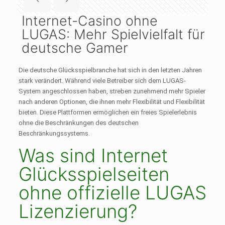
Internet-Casino ohne
LUGAS: Mehr Spielvielfalt für
deutsche Gamer
Die deutsche Glücksspielbranche hat sich in den letzten Jahren
stark verändert. Während viele Betreiber sich dem LUGAS-
System angeschlossen haben, streben zunehmend mehr Spieler
nach anderen Optionen, die ihnen mehr Flexibilität und Flexibilität
bieten. Diese Plattformen ermöglichen ein freies Spielerlebnis
ohne die Beschränkungen des deutschen
Beschränkungssystems.
Was sind Internet
Glücksspielseiten
ohne offizielle LUGAS
Lizenzierung?