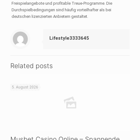
Freispielangebote und profitable Treue-Programme. Die
Durchspielbedingungen sind häufig vorteilhafter als bei
deutschen lizenzierten Anbietern gestaltet.
Lifestyle3333645
Related posts
5. August 2026
Musbet Casino Online – Spannende