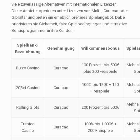
viele zuverlässige Alternativen mit internationalen Lizenzen.
Diese Anbieter operieren unter Lizenzen von Malta, Curacao oder
Gibraltar und bieten ein erheblich breiteres Spielangebot. Dabei
priorisieren sie Sicherheit, faire Spielbedingungen und attraktive
Bonusprogramme für ihre Kunden.
Spielbank-
Genehmigung
Willkommensbonus
Spiela
Bezeichnung
100 Prozent bis 500€
Mehr al
Bizzo Casino
Curacao
plus 200 Freispiele
Spi
100% bis 120€ + 120
Mehr al
20Bet Casino
Curacao
Freispiele
Spi
Mehr al
Rolling Slots
Curacao
200 Prozent bis 500€
Spi
Turbico
100% bis 1.000€ +
Mehr al
Curacao
Casino
200 Freispiele
Spi