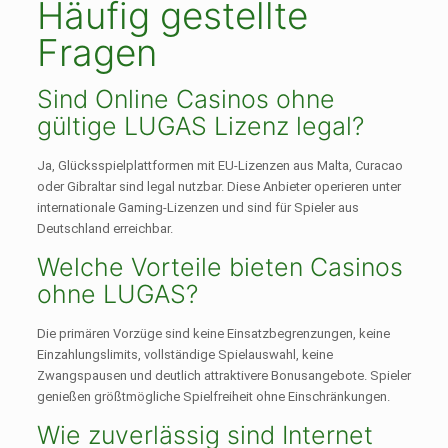
Häufig gestellte
Fragen
Sind Online Casinos ohne
gültige LUGAS Lizenz legal?
Ja, Glücksspielplattformen mit EU-Lizenzen aus Malta, Curacao
oder Gibraltar sind legal nutzbar. Diese Anbieter operieren unter
internationale Gaming-Lizenzen und sind für Spieler aus
Deutschland erreichbar.
Welche Vorteile bieten Casinos
ohne LUGAS?
Die primären Vorzüge sind keine Einsatzbegrenzungen, keine
Einzahlungslimits, vollständige Spielauswahl, keine
Zwangspausen und deutlich attraktivere Bonusangebote. Spieler
genießen größtmögliche Spielfreiheit ohne Einschränkungen.
Wie zuverlässig sind Internet